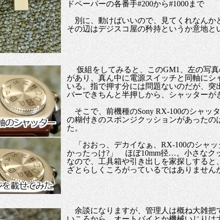
ドペーパーの各番手#200から#1000まで
別に、動けばいいので、見てくれなんか
その辺はデジスコ屋の矜持というか意地と
仮組をしてみると、このGM1、左の写真
があり、真ん中に電源スイッチと同軸にシ
いる。指で押す分には問題ないのだが、突
バーできちんと半押しから、シャッターが
そこで、前機種のSony RX-100のシャ
の糊付きのスポンジクッションがあったの
た。
「おおっ、デカイなぁ、RX-100のシャ
かったっけ?」 ほぼ10mm径…。小さな
なので、工具箱や引き出しを家探しすると、
ざとらしくころがっているではありませんか
余談になりますが、管理人は概ね大雑把
いころから、オートバイとか機械いじりは