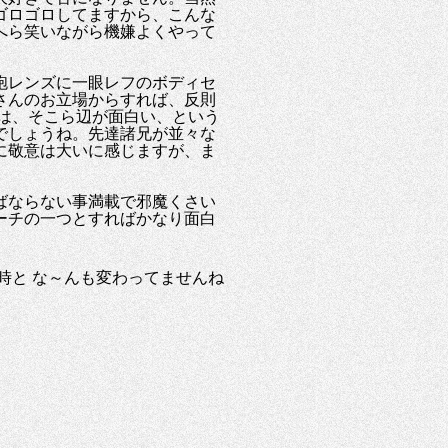
ゴロゴロしてますから、こんな
へら笑いながら機嫌よくやって
砲レンズに一眼レフのボディセ
さんのお立場からすれば、反則
では、そこら辺が面白い、という
でしょうね。先達諸兄が並々な
に敬意は大いに感じますが、ま
ばならない事満載で邪魔くさい
ーチの一つとすればかなり面白
の時と な～んも変わってませんね