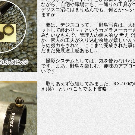
ながら、自宅や職場にも、一通りの工具が
デジスコ沼にはまり込んでも、何とかへら
ますが…
要は、デジスコって、「野鳥写真は、大
ットして終わり～」というカメラメーカー
みたいなもんで、管理人の個人的な 考え
か、素人の工夫が入り込む余地が嬉しいん
らぬ努力をされて、ここまで完成された事
だまだ発展途上感あるし…
撮影システムとしては、気を使わなけれ
です。まあ、野鳥を楽しむ、趣味のアプロ
いです。
取りあえず仮組してみました。RX-100
え(笑) ということで以下省略