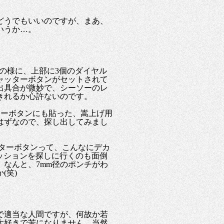
どうでもいいのですが、まあ、
いうか…。
の様に、上部に3個のダイヤル
ャッターボタンがセットされて
出具合が微妙で、シーソーのレ
きれるか心許ないのです。
ッターボタンにも貼った、嵩上げ用
はずなので、探し出してみまし
ッターボタンって、こんなにデカ
クッションを探しに行くのも面倒
なんと、7mm径のポンチがわ
(笑)
で適当な人間ですが、何故か若
大好きで苦になりません。当然