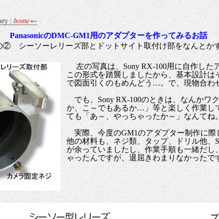
PanasonicのDMC-GM1用のアダプターを作ってみるお話
の② シーソーレリーズ部とドットサイト取付け部をなんとか
左の写真は、Sony RX-100用に自作し
この形式を踏襲しましたから、基本設計は
で図面引くのもめんどう…。で、現物合わ
でも、Sony RX-100のときは、なんか
か、こ～でもあるか…」等と楽しく作業し
ても「あ～、やっちゃったか～」なんてね
実際、今度のGM1のアダプター制作に際
他の材料も、ネジ類、タップ、ドリル他、Son
が余っていましたし、作業手順も一緒だし
ゃったんですが、退屈きわまりなかったです