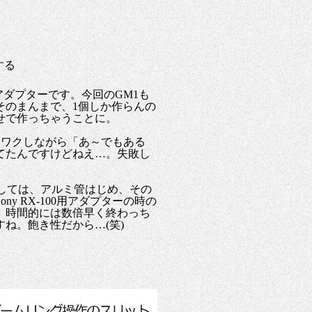
する
たアダプターです。今回のGM1も
そのまんまで、1個しか作らんの
せで作っちゃうことに。
ワクワクしながら「あ～でもある
てたんですけどねえ…。失敗し
。
しては、アルミ管はじめ、その
y RX-100用アダプターの時の
、時間的には数倍早く終わっち
ね。飽き性だから…(笑)