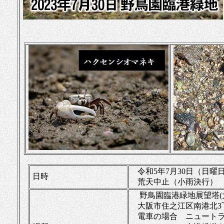
令和5年7月30日（日曜
日時
荒天中⽌（⼩⾬決⾏）
野鳥園臨港緑地展望塔(
大阪市住之江区南港北3丁
電車の場合 ニュートラ