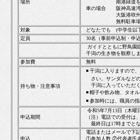
場所
南港緑道を西に1.
車の場合 阪神高速湾岸
大阪港咲州トンネル
無料駐車場（約2
対象
どなたでも (中学生以
定員
30名（事前申込制・申
ガイドとともに野⿃園
⼲潟の⽣き物を観察し
参加費
無料
◾ ⼲潟に⼊りますので
さい。サンダルなどの履
⼲潟に⼊っていただく
持ち物・注意事項
◾ 帽⼦や飲み物、タオ
◾ 参加時には、職員の
令和5年7⽉13⽇（木曜
申込期間
（注）電話での受付は、
最終⽇は17時までとな
電話またはメールで下
申込
①参加人数 ②代表者氏名