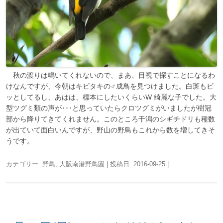
秋の渡りは鳴いてくれないので、まあ、目視で探すことになるわ
けなんですが、今朝はキビタキの♂成鳥を見つけました。白斑もビ
ッとしてるし、あはは、標本にしたいくらいW 綺麗な子でした。大
型ツグミ類の声が･･･と思っていたらクロツグミがいましたが樹冠
部から降りてきてくれません。このところ干潟のシギチドリも種数
が出ていて面白いんですが、野山の野鳥もこれから数を増してきそ
うです。
カテゴリー:
野鳥
,
大阪南港野鳥園
| 投稿日:
2016-09-25
|