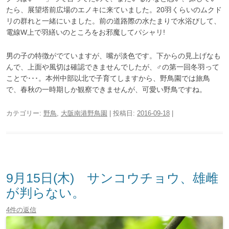
たら、展望塔前広場のエノキに来ていました。20羽くらいのムクド
リの群れと一緒にいました。前の道路際の水たまりで水浴びして、
電線W上で羽繕いのところをお邪魔してパシャリ!
男の子の特徴がでていますが、嘴が淡色です。下からの見上げなも
んで、上面や風切は確認できませんでしたが、♂の第一回冬羽って
ことで･･･。本州中部以北で子育てしますから、野鳥園では旅鳥
で、春秋の一時期しか観察できませんが、可愛い野鳥ですね。
カテゴリー:
野鳥
,
大阪南港野鳥園
| 投稿日:
2016-09-18
|
9月15日(木) サンコウチョウ、雄雌
が判らない。
4件の返信