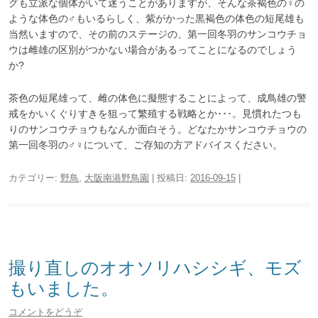
グも立派な個体がいて迷うことがありますが、そんな茶褐色の♀の
ような体色の♂もいるらしく、紫がかった黒褐色の体色の短尾雄も
当然いますので、その前のステージの、第一回冬羽のサンコウチョ
ウは雌雄の区別がつかない場合があるってことになるのでしょう
か?
茶色の短尾雄って、雌の体色に擬態することによって、成鳥雄の警
戒をかいくぐりすきを狙って繁殖する戦略とか･･･。見慣れたつも
りのサンコウチョウもなんか面白そう。どなたかサンコウチョウの
第一回冬羽の♂♀について、ご存知の方アドバイスください。
カテゴリー:
野鳥
,
大阪南港野鳥園
| 投稿日:
2016-09-15
|
撮り直しのオオソリハシシギ、モズ
もいました。
コメントをどうぞ