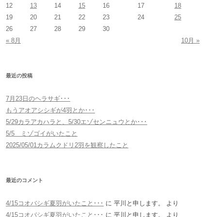
12
13
14
15
16
17
18
ン
19
20
21
22
23
24
25
26
27
28
29
30
« 8月
10月 »
最近の投稿
7月23日のヘラサギ･･･
もうアオアシシギが4羽とか･･･
5/29カラアカハラと、5/30エゾセンニュウとか･･･
5/5 ミゾゴイがいたこと
2025/05/01カラムクドリ2羽を観察したこと
最近のコメント
4/15コオバシギ夏羽がいたこと･･･
に
平川と申します。
より
4/15コオバシギ夏羽がいたこと･･･
に
平川と申します。
より