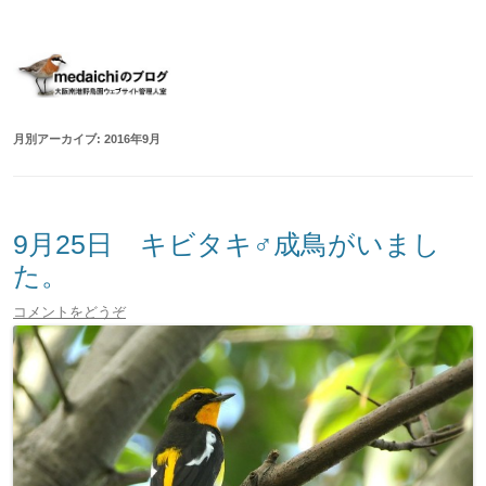
大阪南港野鳥園ウェブサイト管理人室
medaichiのブログ
コ
ン
テ
ン
ツ
へ
移
月別アーカイブ:
2016年9月
動
9月25日 キビタキ♂成鳥がいまし
た。
コメントをどうぞ