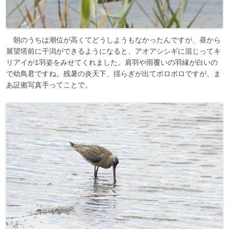
朝のうちは潮位が高くてどうしようもなかったんですが、昼から
展望塔前に干潟ができるようになると、アオアシシギに混じってキ
リアイが1羽姿をみせてくれました。肩羽や雨覆いの羽縁が白いの
で幼鳥君ですね。残暑の炎天下、揺らぎが出てボロボロですが、ま
あ証拠写真手ってことで。