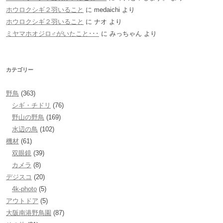
ホウロクシギ２羽いること
に
medaichi
より
ホウロクシギ２羽いること
に
ナオ
より
ミヤマホオジロ♂がいたこと･･･
に
みっちゃん
より
カテゴリー
野鳥
(363)
シギ・チドリ
(76)
野山の野鳥
(169)
水辺の鳥
(102)
機材
(61)
双眼鏡
(39)
カメラ
(8)
デジスコ
(20)
4k-photo
(5)
アウトドア
(5)
大阪南港野鳥園
(87)