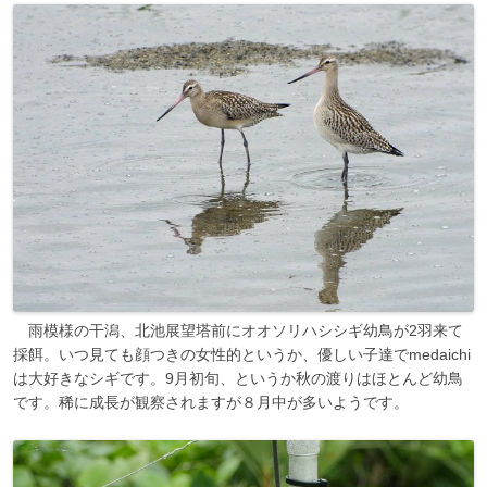
雨模様の干潟、北池展望塔前にオオソリハシシギ幼鳥が2羽来て
採餌。いつ見ても顔つきの女性的というか、優しい子達でmedaichi
は大好きなシギです。9月初旬、というか秋の渡りはほとんど幼鳥
です。稀に成長が観察されますが８月中が多いようです。