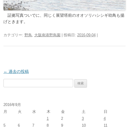
証拠写真ついでに、同じく展望塔前のオオソリハシシギ幼鳥も揚
げときます。
カテゴリー:
野鳥
,
大阪南港野鳥園
| 投稿日:
2016-09-04
|
投
←
過去の投稿
稿
検
ナ
索
ビ
:
ゲ
2016年9月
ー
月
火
水
木
金
土
日
1
2
3
4
シ
5
6
7
8
9
10
11
ョ