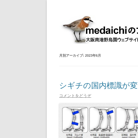
大阪南港野鳥園ウェブサイト管理人室
medaichiのブログ
月別アーカイブ:
2023年6月
シギチの国内標識が
コメントをどうぞ