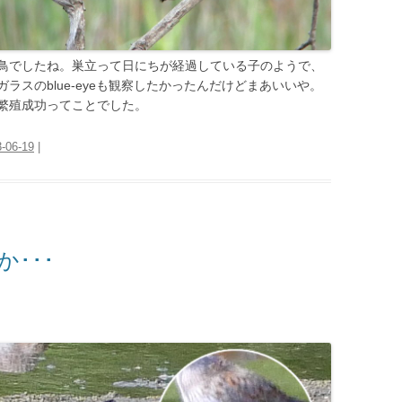
鳥でしたね。巣立って日にちが経過している子のようで、
ラスのblue-eyeも観察したかったんだけどまあいいや。
繁殖成功ってことでした。
-06-19
|
･･･