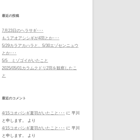
最近の投稿
7月23日のヘラサギ･･･
もうアオアシシギが4羽とか･･･
5/29カラアカハラと、5/30エゾセンニュウ
とか･･･
5/5 ミゾゴイがいたこと
2025/05/01カラムクドリ2羽を観察したこ
と
最近のコメント
4/15コオバシギ夏羽がいたこと･･･
に
平川
と申します。
より
4/15コオバシギ夏羽がいたこと･･･
に
平川
と申します。
より