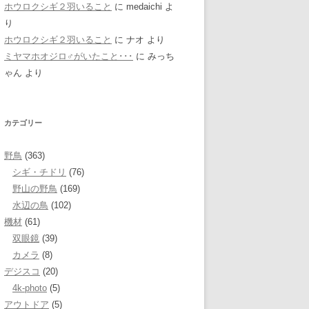
ホウロクシギ２羽いること
に
medaichi
よ
り
ホウロクシギ２羽いること
に
ナオ
より
ミヤマホオジロ♂がいたこと･･･
に
みっち
ゃん
より
カテゴリー
野鳥
(363)
シギ・チドリ
(76)
野山の野鳥
(169)
水辺の鳥
(102)
機材
(61)
双眼鏡
(39)
カメラ
(8)
デジスコ
(20)
4k-photo
(5)
アウトドア
(5)