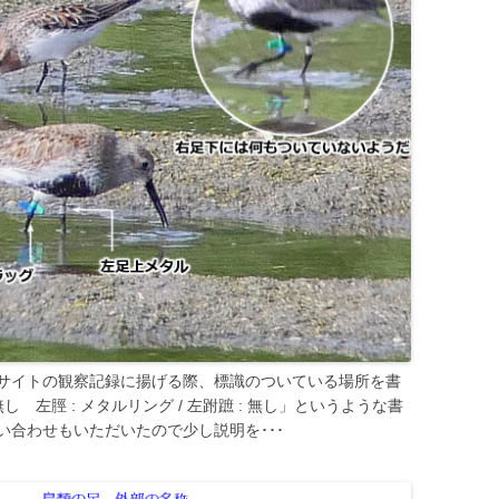
サイトの観察記録に揚げる際、標識のついている場所を書
 無し 左脛 : メタルリング / 左跗蹠 : 無し」というような書
合わせもいただいたので少し説明を･･･