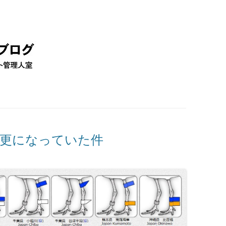
コ
ン
テ
ン
ツ
へ
移
動
変更になっていた件