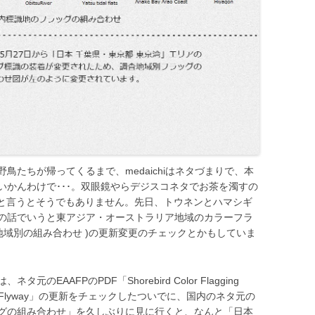
鳥たちが帰ってくるまで、medaichiはネタづまりで、本
いかんわけで･･･。双眼鏡やらデジスコネタでお茶を濁すの
と言うとそうでもありません。先日、トウネンとハマシギ
の話でいうと東アジア・オーストラリア地域のカラーフラ
地域別の組み合わせ )の更新変更のチェックとかもしていま
EAAFPのPDF「Shorebird Color Flagging
ustralasian Flyway」の更新をチェックしたついでに、国内のネタ元の
グの組み合わせ」を久しぶりに見に行くと、なんと「日本