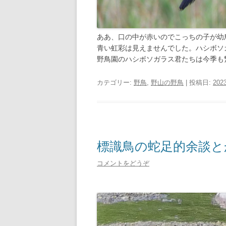
ああ、口の中が赤いのでこっちの子が幼
青い虹彩は見えませんでした。ハシボソガ
野鳥園のハシボソガラス君たちは今季も
カテゴリー:
野鳥
,
野山の野鳥
| 投稿日:
2023
標識鳥の蛇足的余談とか
コメントをどうぞ