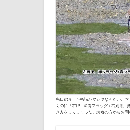
先日紹介した標識ハマシギなんだが、本
くのに「右脛 : 緑青フラッグ / 右跗蹠 :
き方をしてしまった。読者の方からお問い