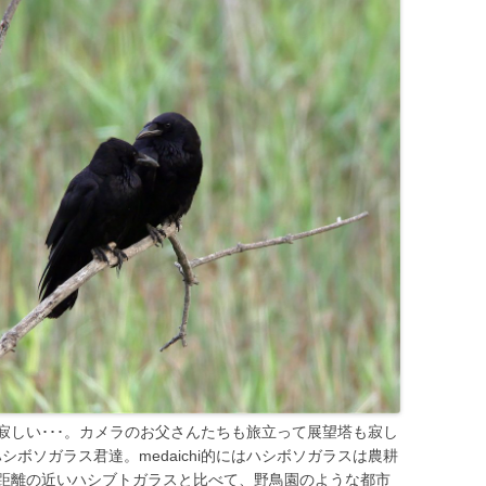
寂しい･･･。カメラのお父さんたちも旅立って展望塔も寂し
シボソガラス君達。medaichi的にはハシボソガラスは農耕
距離の近いハシブトガラスと比べて、野鳥園のような都市