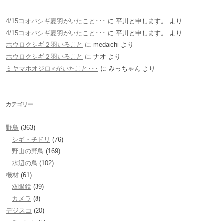
4/15コオバシギ夏羽がいたこと･･･
に
平川と申します。
より
4/15コオバシギ夏羽がいたこと･･･
に
平川と申します。
より
ホウロクシギ２羽いること
に
medaichi
より
ホウロクシギ２羽いること
に
ナオ
より
ミヤマホオジロ♂がいたこと･･･
に
みっちゃん
より
カテゴリー
野鳥
(363)
シギ・チドリ
(76)
野山の野鳥
(169)
水辺の鳥
(102)
機材
(61)
双眼鏡
(39)
カメラ
(8)
デジスコ
(20)