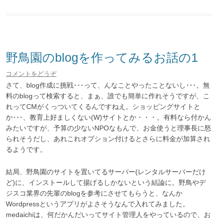
野鳥園のblogを作ってみるお話の1
コメントをどうぞ
さて、blog作成に挑戦･･･って、んなことやったことないし･･･。無
料のblogって検索すると、まぁ、誰でも簡単に作れそうですが、こ
れってCMがくっついてくるんですねえ。ショッピングサイトと
か･･･、教育上好ましくない(W)サイトとか・・・。有料なら付かん
みたいですが、予算の少ないNPOなもんで、お金使うと理事長に怒
られそうだし、あれこれオプション付けるとさらに料金が加算され
るようです。
結局、野鳥園のサイトを置いてるサーバー(レンタルサーバーだけ
ど)に、インストールして揚げるしかないという結論に。野鳥やデ
ジスコ業界の先輩のblogを参考にさせてもらうと、なんか
Wordpressというアプリがよさそうなんで入れてみました。
medaichiは、何だかんだいってサイト管理人をやっているので、お