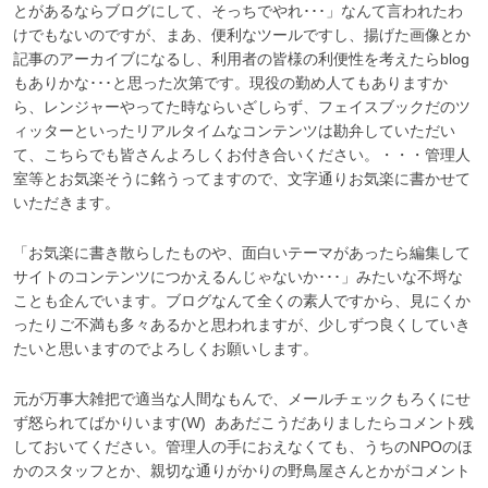
とがあるならブログにして、そっちでやれ･･･」なんて言われたわ
けでもないのですが、まあ、便利なツールですし、揚げた画像とか
記事のアーカイブになるし、利用者の皆様の利便性を考えたらblog
もありかな･･･と思った次第です。現役の勤め人てもありますか
ら、レンジャーやってた時ならいざしらず、フェイスブックだのツ
ィッターといったリアルタイムなコンテンツは勘弁していただい
て、こちらでも皆さんよろしくお付き合いください。・・・管理人
室等とお気楽そうに銘うってますので、文字通りお気楽に書かせて
いただきます。
「お気楽に書き散らしたものや、面白いテーマがあったら編集して
サイトのコンテンツにつかえるんじゃないか･･･」みたいな不埒な
ことも企んでいます。ブログなんて全くの素人ですから、見にくか
ったりご不満も多々あるかと思われますが、少しずつ良くしていき
たいと思いますのでよろしくお願いします。
元が万事大雑把で適当な人間なもんで、メールチェックもろくにせ
ず怒られてばかりいます(W) ああだこうだありましたらコメント残
しておいてください。管理人の手におえなくても、うちのNPOのほ
かのスタッフとか、親切な通りがかりの野鳥屋さんとかがコメント