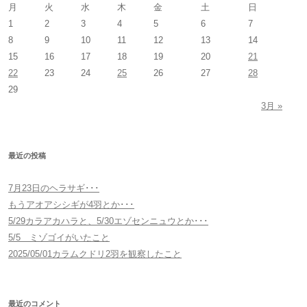
月
火
水
木
金
土
日
1
2
3
4
5
6
7
8
9
10
11
12
13
14
15
16
17
18
19
20
21
22
23
24
25
26
27
28
29
3月 »
最近の投稿
7月23日のヘラサギ･･･
もうアオアシシギが4羽とか･･･
5/29カラアカハラと、5/30エゾセンニュウとか･･･
5/5 ミゾゴイがいたこと
2025/05/01カラムクドリ2羽を観察したこと
最近のコメント