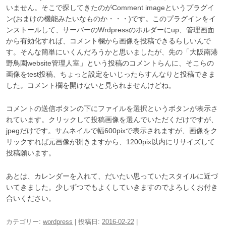
いません。そこで探してきたのがComment imageというプラグイ
ン(おまけの機能みたいなものか・・・)です。このプラグインをイ
ンストールして、サーバーのWrdpressのホルダーにup、管理画面
から有効化すれば、コメント欄から画像を投稿できるらしいんで
す。そんな簡単にいくんだろうかと思いましたが、先の「大阪南港
野鳥園website管理人室」という投稿のコメントらんに、そこらの
画像をtest投稿、ちょっと設定をいじったらすんなりと投稿できま
した。コメント欄を開けないと見られませんけどね。
コメントの送信ボタンの下にファイルを選択というボタンが表示さ
れています。クリックして投稿画像を選んでいただくだけですが、
jpegだけです。サムネイルで幅600pixで表示されますが、画像をク
リックすれば元画像が開きますから、1200pix以内にリサイズして
投稿願います。
あとは、カレンダーを入れて、だいたい思っていたスタイルに近づ
いてきました。少しずつでもよくしていきますのでよろしくお付き
合いください。
カテゴリー:
wordpress
| 投稿日:
2016-02-22
|