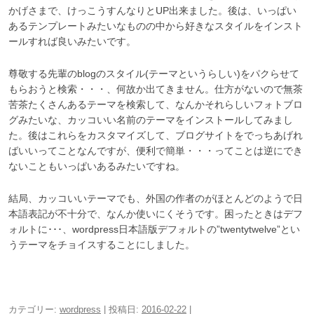
かげさまで、けっこうすんなりとUP出来ました。後は、いっぱい
あるテンプレートみたいなものの中から好きなスタイルをインスト
ールすれば良いみたいです。
尊敬する先輩のblogのスタイル(テーマというらしい)をパクらせて
もらおうと検索・・・、何故か出てきません。仕方がないので無茶
苦茶たくさんあるテーマを検索して、なんかそれらしいフォトブロ
グみたいな、カッコいい名前のテーマをインストールしてみまし
た。後はこれらをカスタマイズして、ブログサイトをでっちあげれ
ばいいってことなんですが、便利で簡単・・・ってことは逆にでき
ないこともいっぱいあるみたいですね。
結局、カッコいいテーマでも、外国の作者のがほとんどのようで日
本語表記が不十分で、なんか使いにくそうです。困ったときはデフ
ォルトに･･･、wordpress日本語版デフォルトの”twentytwelve”とい
うテーマをチョイスすることにしました。
カテゴリー:
wordpress
| 投稿日:
2016-02-22
|