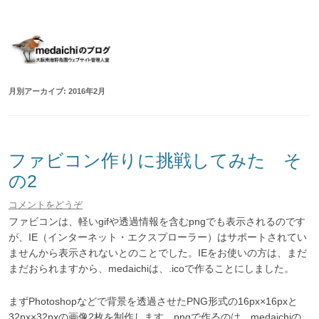
大阪南港野鳥園ウェブサイト管理人室
medaichiのブログ
コ
ン
テ
ン
ツ
へ
移
月別アーカイブ:
2016年2月
動
ファビコン作りに挑戦してみた そ
の2
コメントをどうぞ
ファビコンは、軽いgifや透過情報を含むpngでも表示されるのです
が、
IE（インターネット・エクスプローラー）はサポートされてい
ませんから表示されないとのことでした。
IEをお使いの方は、まだ
まだおられますから、medaichiは、.icoで作ることにしました。
まずPhotoshopなどで背景を透過させたPNG形式の16px×16pxと
32px×32pxの画像2枚を制作します。pngで作るのは、medaichiの