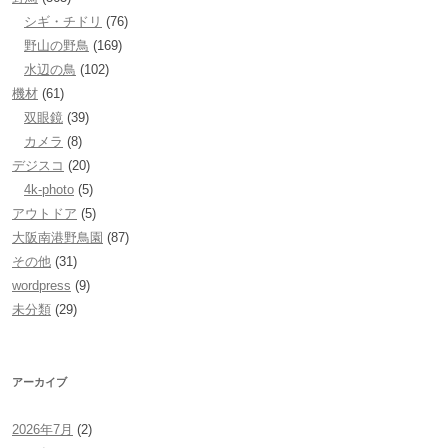
シギ・チドリ
(76)
野山の野鳥
(169)
水辺の鳥
(102)
機材
(61)
双眼鏡
(39)
カメラ
(8)
デジスコ
(20)
4k-photo
(5)
アウトドア
(5)
大阪南港野鳥園
(87)
その他
(31)
wordpress
(9)
未分類
(29)
アーカイブ
2026年7月
(2)