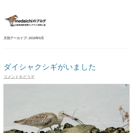
大阪南港野鳥園ウェブサイト管理人室
medaichiのブログ
コ
ン
テ
ン
ツ
へ
移
月別アーカイブ:
2018年9月
動
ダイシャクシギがいました
コメントをどうぞ