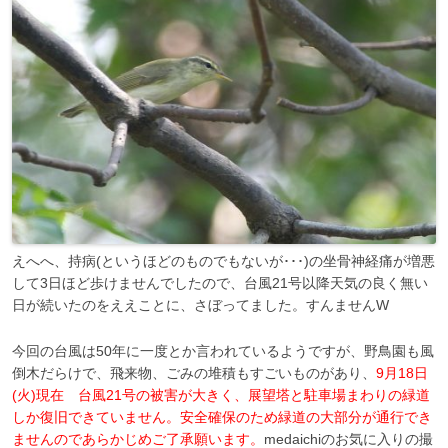
えへへ、持病(というほどのものでもないが･･･)の坐骨神経痛が増悪
して3日ほど歩けませんでしたので、台風21号以降天気の良く無い
日が続いたのをええことに、さぼってました。すんませんW
今回の台風は50年に一度とか言われているようですが、野鳥園も風
倒木だらけで、飛来物、ごみの堆積もすごいものがあり、
9月18日
(火)
現在 台風21号の被害が大きく、展望塔と駐車場まわりの緑道
しか復旧できていません。安全確保のため緑道の大部分が通行でき
ませんのであらかじめご了承願います。
medaichiのお気に入りの撮