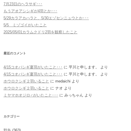
7月23日のヘラサギ･･･
もうアオアシシギが4羽とか･･･
5/29カラアカハラと、5/30エゾセンニュウとか･･･
5/5 ミゾゴイがいたこと
2025/05/01カラムクドリ2羽を観察したこと
最近のコメント
4/15コオバシギ夏羽がいたこと･･･
に
平川と申します。
より
4/15コオバシギ夏羽がいたこと･･･
に
平川と申します。
より
ホウロクシギ２羽いること
に
medaichi
より
ホウロクシギ２羽いること
に
ナオ
より
ミヤマホオジロ♂がいたこと･･･
に
みっちゃん
より
カテゴリー
野鳥
(363)