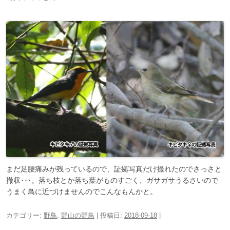
まだ足腰痛みが残っているので、証拠写真だけ撮れたのでさっさと
撤収･･･。落ち枝とか落ち葉がものすごく、ガサガサうるさいので
うまく鳥に近づけませんのでこんなもんかと。
カテゴリー:
野鳥
,
野山の野鳥
| 投稿日:
2018-09-18
|