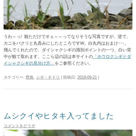
うわ～っ! 観ただけでオェ～～ってなりそうな写真ですが、逆で、
カニをパクリと丸呑みにしたところですW。白丸内はおまけ･･･。
飛んでくれたので、ダイシャクシギの識別ポイントの一つ、白い背
中が観て取れます。ここら辺の話は本サイトの
「ホウロクシギとダ
イシャクシギの見分け方」
をご参照ください。
カテゴリー:
野鳥
,
シギ・チドリ
| 投稿日:
2018-09-21
|
ムシクイやヒタキ入ってました
コメントをどうぞ