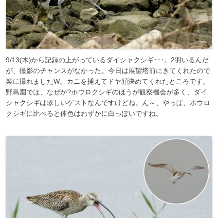
9/13(木)から記録の上がっているダイシャクシギ･･･。2羽いるんだ
が、撮影のチャンスがなかった。今日は展望塔前にきてくれたので
楽に撮れましたW。カニを捕えてドヤ顔決めてくれたところです。
野鳥園では、なぜか?ホウロクシギのほうが観察機会が多く、ダイ
シャクシギは珍しいゲストなんですけどね。ん～、やっぱ、ホウロ
クシギに比べると体色はわずかに白っぽいですね。