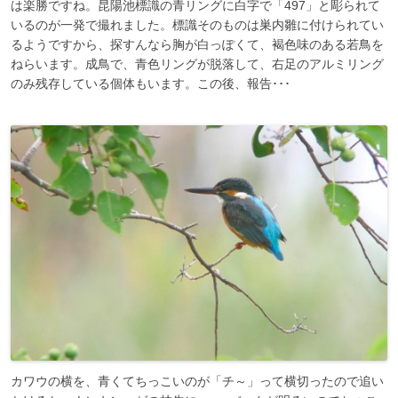
は楽勝ですね。昆陽池標識の青リングに白字で「497」と彫られて
いるのが一発で撮れました。標識そのものは巣内雛に付けられてい
るようですから、探すんなら胸が白っぽくて、褐色味のある若鳥を
ねらいます。成鳥で、青色リングが脱落して、右足のアルミリング
のみ残存している個体もいます。この後、報告･･･
カワウの横を、青くてちっこいのが「チ～」って横切ったので追い