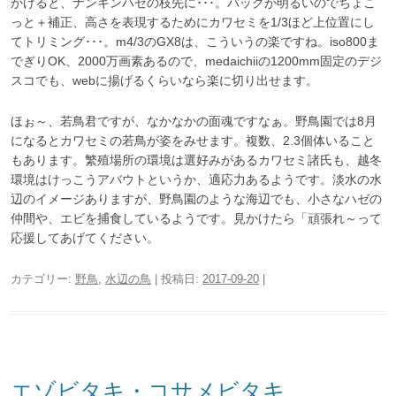
かけると、ナンキンハゼの枝先に･･･。バックが明るいのでちょこ
っと＋補正、高さを表現するためにカワセミを1/3ほど上位置にし
てトリミング･･･。m4/3のGX8は、こういうの楽ですね。iso800ま
でぎりOK、2000万画素あるので、medaichiiの1200mm固定のデジ
スコでも、webに揚げるくらいなら楽に切り出せます。
ほぉ～、若鳥君ですが、なかなかの面魂ですなぁ。野鳥園では8月
になるとカワセミの若鳥が姿をみせます。複数、2.3個体いること
もあります。繁殖場所の環境は選好みがあるカワセミ諸氏も、越冬
環境はけっこうアバウトというか、適応力あるようです。淡水の水
辺のイメージありますが、野鳥園のような海辺でも、小さなハゼの
仲間や、エビを捕食しているようです。見かけたら「頑張れ～って
応援してあげてください。
カテゴリー:
野鳥
,
水辺の鳥
| 投稿日:
2017-09-20
|
エゾビタキ・コサメビタキ