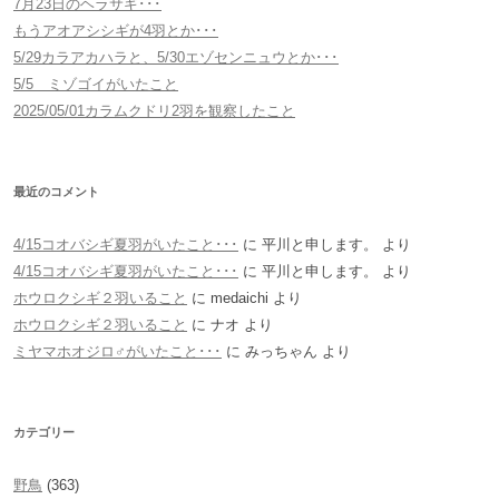
7月23日のヘラサギ･･･
もうアオアシシギが4羽とか･･･
5/29カラアカハラと、5/30エゾセンニュウとか･･･
5/5 ミゾゴイがいたこと
2025/05/01カラムクドリ2羽を観察したこと
最近のコメント
4/15コオバシギ夏羽がいたこと･･･
に
平川と申します。
より
4/15コオバシギ夏羽がいたこと･･･
に
平川と申します。
より
ホウロクシギ２羽いること
に
medaichi
より
ホウロクシギ２羽いること
に
ナオ
より
ミヤマホオジロ♂がいたこと･･･
に
みっちゃん
より
カテゴリー
野鳥
(363)