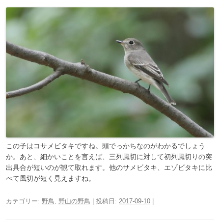
この子はコサメビタキですね。頭でっかちなのがわかるでしょう
か。あと、細かいことを言えば、三列風切に対して初列風切りの突
出具合が短いのが観て取れます。他のサメビタキ、エゾビタキに比
べて風切が短く見えますね。
カテゴリー:
野鳥
,
野山の野鳥
| 投稿日:
2017-09-10
|