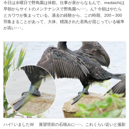
今日は水曜日で野鳥園は休館。仕事が昼からなもんで、medaichiは
早朝からサイトのメンテナンスで野鳥園へ･･･。ん? 今朝はやたら
とカワウが集まっている。過去の経験から、この時期、200～300
羽集まることがあって、大体、標識された若鳥が混じっている確率
が高い･･･。
ハイ! いましたW 展望塔前の石積みに･･･。これくらい近いと撮影