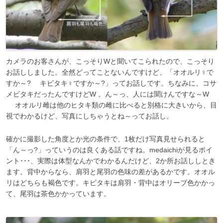
カメラのお客さんが、こっそりWと聞いてこられたので、こっそり
お話ししました。全然どってことないんですけど、「オオルリ♀で
すか～? キビタキ♀ですか～?」ってお話しです。ちなみに、コサ
メビタキだったんですけどW 。ん～っ、人には聞けんですな～W
オオルリ雌は他のヒタキ類の雌に比べると別格に大きいから、目
視でわかるけど、写真にしちゃうとね～ってお話し。
確かに撮影した角度とか光の条件で、1枚だけ写真見せられると
「ん～っ?」っていうのは良くある話ですね。medaichiが見るポイ
ント･･･、実際は体型なんかでわかるんだけど、2か所お話ししとき
ます。背中からなら、肩羽と尾羽の色味の差があるかです。オオル
リはどちらも褐色です。キビタキは肩羽・背中はオリーブ色かかっ
て、尾羽は茶色かかっています。