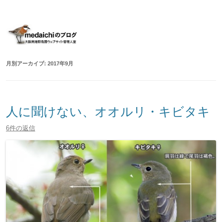
大阪南港野鳥園ウェブサイト管理人室
medaichiのブログ
コ
ン
テ
ン
ツ
へ
移
月別アーカイブ:
2017年9月
動
人に聞けない、オオルリ・キビタキ
6件の返信