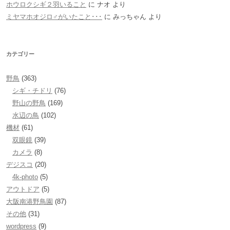
ホウロクシギ２羽いること
に
ナオ
より
ミヤマホオジロ♂がいたこと･･･
に
みっちゃん
より
カテゴリー
野鳥
(363)
シギ・チドリ
(76)
野山の野鳥
(169)
水辺の鳥
(102)
機材
(61)
双眼鏡
(39)
カメラ
(8)
デジスコ
(20)
4k-photo
(5)
アウトドア
(5)
大阪南港野鳥園
(87)
その他
(31)
wordpress
(9)