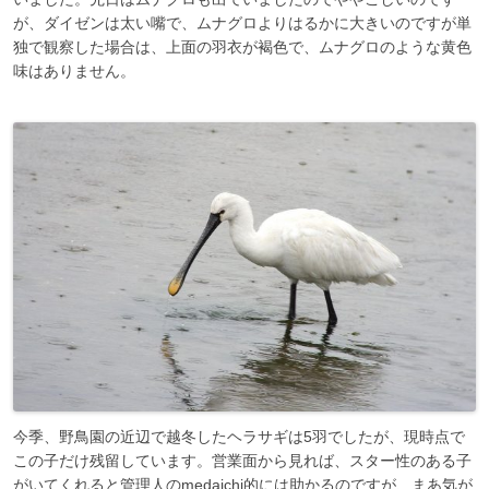
が、ダイゼンは太い嘴で、ムナグロよりはるかに大きいのですが単
独で観察した場合は、上面の羽衣が褐色で、ムナグロのような黄色
味はありません。
今季、野鳥園の近辺で越冬したヘラサギは5羽でしたが、現時点で
この子だけ残留しています。営業面から見れば、スター性のある子
がいてくれると管理人のmedaichi的には助かるのですが、まあ気が