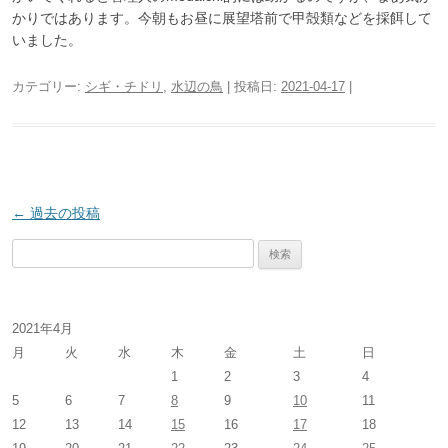
かりではあります。今朝もお昼に展望塔前で甲殻類などを採餌して
いました。
カテゴリー:
シギ・チドリ
,
水辺の鳥
| 投稿日:
2021-04-17
|
投
←
過去の投稿
稿
検
ナ
索
ビ
:
ゲ
2021年4月
ー
月
火
水
木
金
土
日
1
2
3
4
シ
5
6
7
8
9
10
11
ョ
12
13
14
15
16
17
18
ン