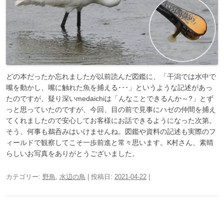
どの本だったか忘れましたが以前読んだ図鑑に、「干潟では水中で
嘴を動かし、嘴に触れた魚を捕える･･･」というような記述があっ
たのですが、疑り深いmedaichiは「んなことできるんか～?」とず
っと思っていたのですが、今回、目の前で見事にハゼの仲間を捕え
てくれましたので安心してお客様にお話できるようになった次第。
そう、何事も鵜呑みはいけませんね。図鑑や資料の記述も実際のフ
ィールドで観察してこそ一歩前進と常々思います。K村さん、素晴
らしいお写真をありがとうございました。
カテゴリー:
野鳥
,
水辺の鳥
| 投稿日:
2021-04-22
|