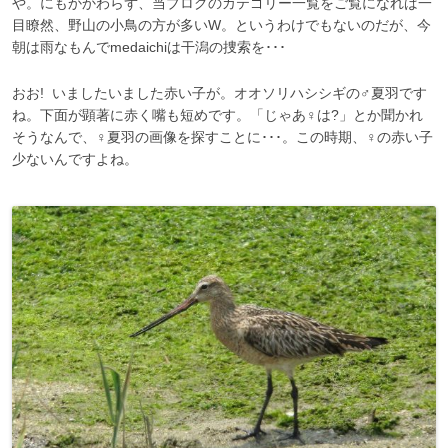
や。にもかかわらず、当ブログのカテゴリー一覧をご覧になれば一
目瞭然、野山の小鳥の方が多いW。というわけでもないのだが、今
朝は雨なもんでmedaichiは干潟の捜索を･･･
おお! いましたいました赤い子が。オオソリハシシギの♂夏羽です
ね。下面が顕著に赤く嘴も短めです。「じゃあ♀は?」とか聞かれ
そうなんで、♀夏羽の画像を探すことに･･･。この時期、♀の赤い子
少ないんですよね。