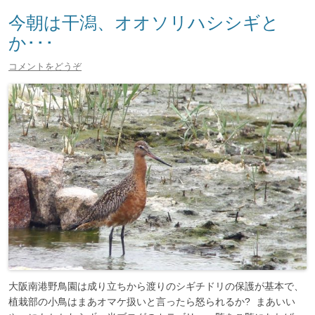
今朝は干潟、オオソリハシシギと
か･･･
コメントをどうぞ
大阪南港野鳥園は成り立ちから渡りのシギチドリの保護が基本で、
植栽部の小鳥はまあオマケ扱いと言ったら怒られるか? まあいい