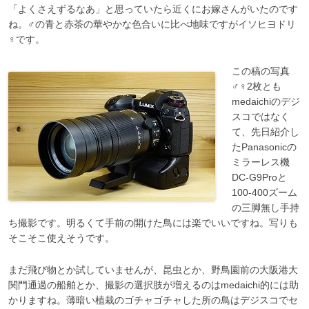
「よくさえずるなあ」と思っていたら近くにお嫁さんがいたのです
ね。♂の青と赤茶の華やかな色合いに比べ地味ですがイソヒヨドリ
♀です。
この稿の写真
♂♀2枚とも
medaichiのデジ
スコではなく
て、先日紹介し
たPanasonicの
ミラーレス機
DC-G9Proと
100-400ズーム
の三脚無し手持
ち撮影です。明るくて手前の開けた鳥には楽でいいですね。写りも
そこそこ使えそうです。
まだ飛び物とか試していませんが、昆虫とか、野鳥園前の大阪港大
関門通過の船舶とか、撮影の選択肢が増えるのはmedaichi的には助
かりますね。薄暗い植栽のゴチャゴチャした所の鳥はデジスコでセ