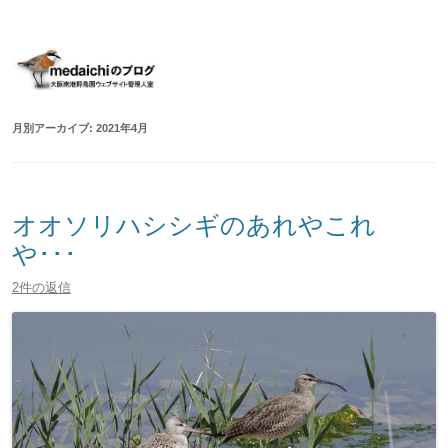
大阪南港野鳥園ウェブサイト管理人室
medaichiのブログ
コ
ン
テ
ン
ツ
へ
移
月別アーカイブ:
2021年4月
動
オオソリハシシギのあれやこれ
や･･･
2件の返信