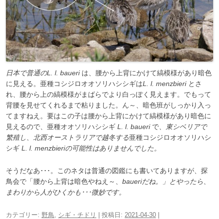
日本で普通のL. l. baueri
は、腰から上背にかけて縞模様があり暗色
に見える。亜種コシジロオオソリハシシギは
L. l. menzbieri
とさ
れ、腰から上の縞模様がまばらでより白っぽく見えます。でもって
背腰を見せてくれるまで粘りました。ん～、暗色班がしっかり入っ
てますねえ。要はこの子は腰から上背にかけて縞模様があり暗色に
見えるので、亜種オオソリハシシギ
L. l. baueri
で、
東シベリアで
繁殖し、北西オーストラリアで越冬する
亜種コシジロオオソリハシ
シギ
L. l. menzbieriの可能性はありませんでした。
そうだなあ･･･。このネタは普通の図鑑にも書いてありますが、探
鳥会で「腰から上背は暗色やねえ～、
baueriだね。」とやったら、
まわりから人がひくかも･･･微妙です。
カテゴリー:
野鳥
,
シギ・チドリ
| 投稿日:
2021-04-30
|