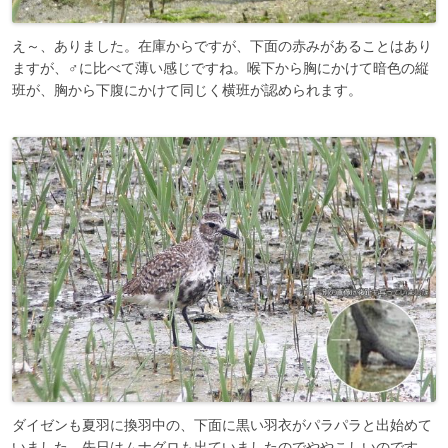
え～、ありました。在庫からですが、下面の赤みがあることはあり
ますが、♂に比べて薄い感じですね。喉下から胸にかけて暗色の縦
班が、胸から下腹にかけて同じく横班が認められます。
ダイゼンも夏羽に換羽中の、下面に黒い羽衣がパラパラと出始めて
いました。先日はムナグロも出ていましたのでややこしいのです