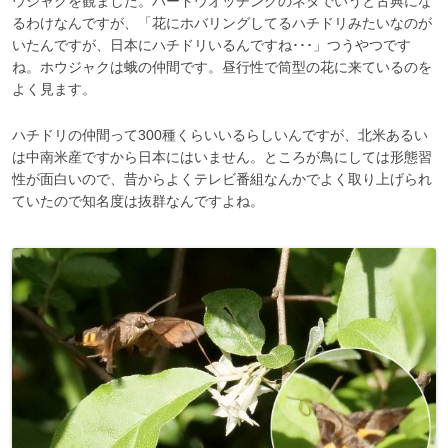
ウジャクを観ました。バードウオッチングのネタでいうと古典にな
るわけなんですが、「花にホバリングしてるハチドリみたいなのが
いたんですが、日本にハチドリいるんですね･･･」つうやつです
ね。ホウジャクは蛾の仲間です。昼行性で筒型の花に来ているのを
よく見ます。
ハチドリの仲間って300種くらいいるらしいんですが、北米あるい
は中南米産ですから日本にはいません。ところが鳥にしては形態習
性が面白いので、昔からよくテレビ番組なんかでよく取り上げられ
ていたので知名度は抜群なんですよね。