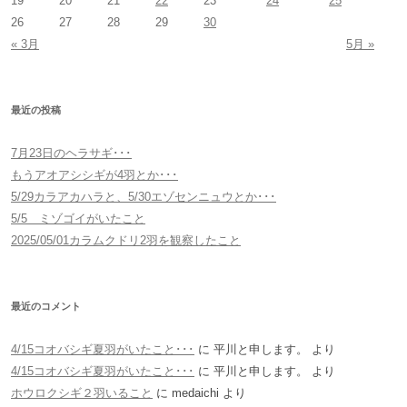
19
20
21
22
23
24
25
26
27
28
29
30
« 3月
5月 »
最近の投稿
7月23日のヘラサギ･･･
もうアオアシシギが4羽とか･･･
5/29カラアカハラと、5/30エゾセンニュウとか･･･
5/5 ミゾゴイがいたこと
2025/05/01カラムクドリ2羽を観察したこと
最近のコメント
4/15コオバシギ夏羽がいたこと･･･
に
平川と申します。
より
4/15コオバシギ夏羽がいたこと･･･
に
平川と申します。
より
ホウロクシギ２羽いること
に
medaichi
より