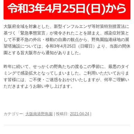
大阪府全域を対象とした、新型インフルエンザ等対策特別措置法に
基づく「緊急事態宣言」が発令されたことを踏まえ、感染症対策と
して不要不急の外出・移動の自粛の観点から、野鳥園臨港緑地の展
望塔施設については、令和3年4月25日（日曜日）より、当面の間休
園とする旨大阪市から通知がありました。
昨年に続いて、せっかくの野鳥たちの渡るこの季節に、最悪のタイ
ミングで感染拡大となってしまいました。ご利用いただいておりま
す皆様には、ご不便・ご迷惑をおかけいたしますが、何卒ご理解い
ただきますようお願い申し上げます。
カテゴリー:
大阪南港野鳥園
| 投稿日:
2021-04-24
|