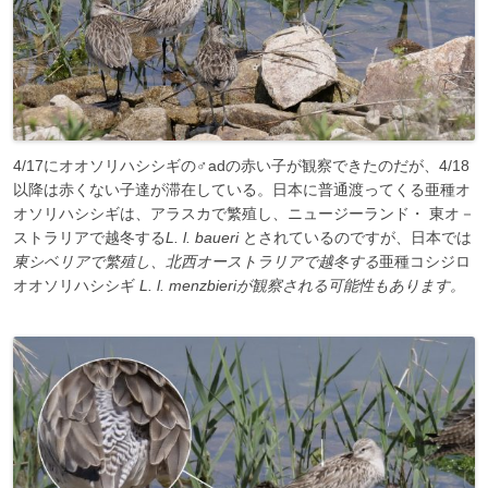
4/17にオオソリハシシギの♂adの赤い子が観察できたのだが、4/18
以降は赤くない子達が滞在している。日本に普通渡ってくる亜種オ
オソリハシシギは、アラスカで繁殖し、ニュージーランド・ 東オ－
ストラリアで越冬する
L. l. baueri
とされているのですが、日本では
東シベリアで繁殖し、北西オーストラリアで越冬する
亜種コシジロ
オオソリハシシギ
L. l. menzbieriが観察される可能性もあります。