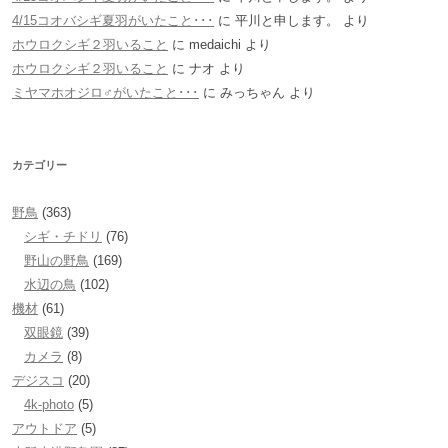
4/15コオバシギ夏羽がいたこと･･･
に
平川と申します。
より
ホウロクシギ２羽いること
に
medaichi
より
ホウロクシギ２羽いること
に
ナオ
より
ミヤマホオジロ♂がいたこと･･･
に
みっちゃん
より
カテゴリー
野鳥
(363)
シギ・チドリ
(76)
野山の野鳥
(169)
水辺の鳥
(102)
機材
(61)
双眼鏡
(39)
カメラ
(8)
デジスコ
(20)
4k-photo
(5)
アウトドア
(5)