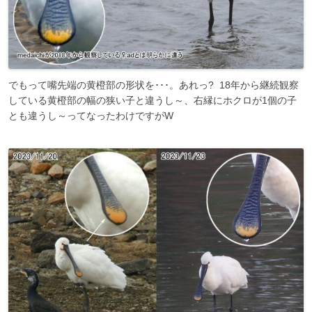
でもって嘴先端の黄橙部の形状を･･･。あれっ? 18年から継続観察
している黄橙部の幅の狭い子と違うし～、右縁にホクロが1個の子
とも違うし～ってなったわけですがW