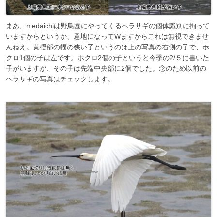
まあ、medaichiは野鳥園にやってくるヘラサギの個体識別に拘って
いますからというか、意地になってWますからこれは無視できませ
んねえ。黄橙部の幅の狭い子というのは上の写真の右側の子で、ホ
クロ1個の子は左です。ホクロ2個の子というと今季の2/５に書いた
子がいますが、その子は先端中央部に2個でした。念のため以前の
ヘラサギの写真はチェックします。