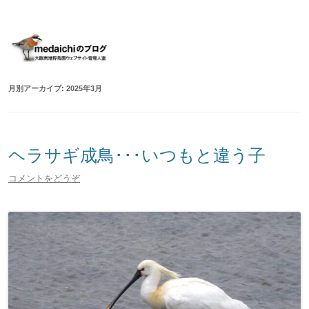
大阪南港野鳥園ウェブサイト管理人室
medaichiのブログ
コ
ン
テ
ン
ツ
へ
移
月別アーカイブ:
2025年3月
動
ヘラサギ成鳥･･･いつもと違う子
コメントをどうぞ