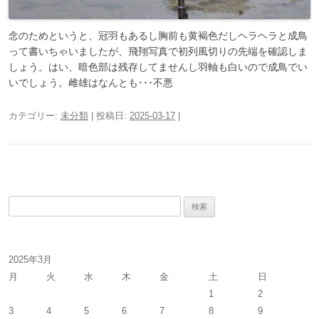
念のためというと、冠羽もあるし胸前も黄褐色だしヘラヘラと成鳥
って書いちゃいましたが、飛翔写真で初列風切りの先端を確認しま
しょう。はい、暗色部は残存してませんし羽軸も白いので成鳥でい
いでしょう。雌雄はなんとも･･･不悪
カテゴリー:
未分類
| 投稿日:
2025-03-17
|
検
索
:
2025年3月
月
火
水
木
金
土
日
1
2
3
4
5
6
7
8
9