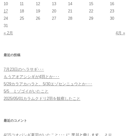
10
11
12
13
14
15
16
17
18
19
20
21
22
23
24
25
26
27
28
29
30
31
« 2月
4月 »
最近の投稿
7月23日のヘラサギ･･･
もうアオアシシギが4羽とか･･･
5/29カラアカハラと、5/30エゾセンニュウとか･･･
5/5 ミゾゴイがいたこと
2025/05/01カラムクドリ2羽を観察したこと
最近のコメント
4/15コオバシギ夏羽がいたこと･･･
に
平川と申します。
より