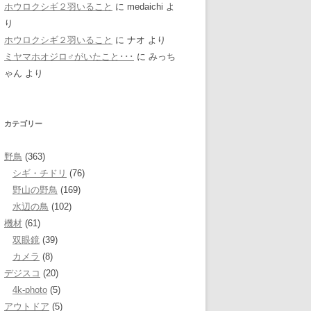
ホウロクシギ２羽いること
に
medaichi
よ
り
ホウロクシギ２羽いること
に
ナオ
より
ミヤマホオジロ♂がいたこと･･･
に
みっち
ゃん
より
カテゴリー
野鳥
(363)
シギ・チドリ
(76)
野山の野鳥
(169)
水辺の鳥
(102)
機材
(61)
双眼鏡
(39)
カメラ
(8)
デジスコ
(20)
4k-photo
(5)
アウトドア
(5)