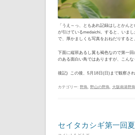
「うえ～っ、ともあれ記録はしとかんと
が引けているmedaichi。すると、
で、厚かましくも写真をおねだりすると
下面に縦班あるし翼も褐色なので第一回
のある面白い鳥ではありますが、こんな
後記) この後、5月18日(日)まで観察されて
カテゴリー:
野鳥
,
野山の野鳥
,
大阪南港野
セイタカシギ第一回夏羽