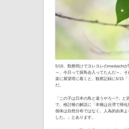
5/16、勤務明けでヨレヨレのmedaic
～、今日って探鳥会入ってたんだ～、そ
楽に展望塔に着くと、観察記録に5/15
だ。
「この子は日本の鳥と違うやろ～?」と
で、検討種の解説に「本種は台湾で帰化鳥
個体は自然分布ではなく、人為的由来よ
した。」とあります。