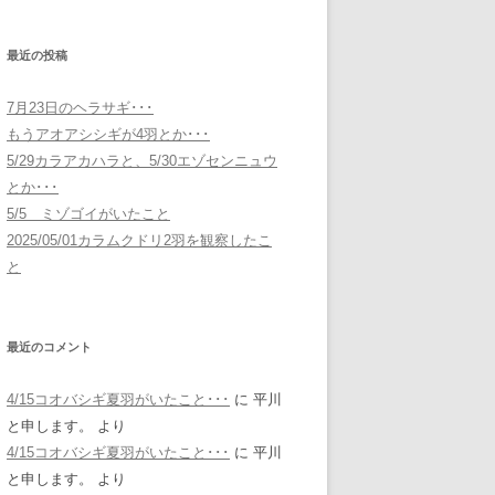
最近の投稿
7月23日のヘラサギ･･･
もうアオアシシギが4羽とか･･･
5/29カラアカハラと、5/30エゾセンニュウ
とか･･･
5/5 ミゾゴイがいたこと
2025/05/01カラムクドリ2羽を観察したこ
と
最近のコメント
4/15コオバシギ夏羽がいたこと･･･
に
平川
と申します。
より
4/15コオバシギ夏羽がいたこと･･･
に
平川
と申します。
より