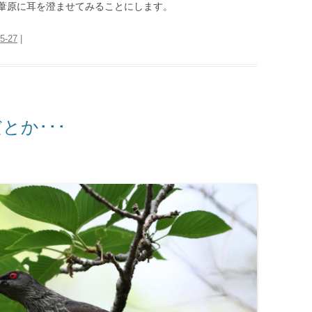
葦原に耳を澄ませてみることにします。
5-27
|
とか･･･