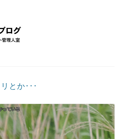
コ
ン
テ
ン
ツ
へ
移
動
リとか･･･