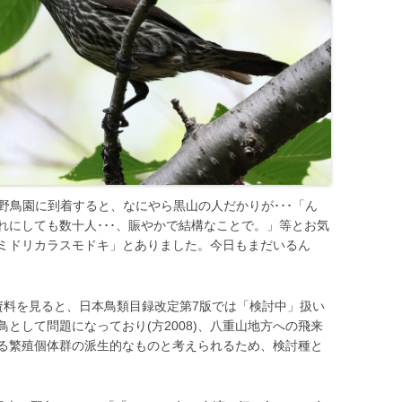
hiが野鳥園に到着すると、なにやら黒山の人だかりが･･･「ん
れにしても数十人･･･、賑やかで結構なことで。」等とお気
「ミドリカラスモドキ」とありました。今日もまだいるん
資料を見ると、日本鳥類目録改定第7版では「検討中」扱い
として問題になっており(方2008)、八重山地方への飛来
る繁殖個体群の派生的なものと考えられるため、検討種と