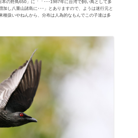
の野鳥650」に「「･･･1987年に台湾で飼い鳥として多
増加し八重山諸島に･･･」とありますので、ようは迷行元と
来種扱いやねんから、分布は人為的なもんでこの子達は多