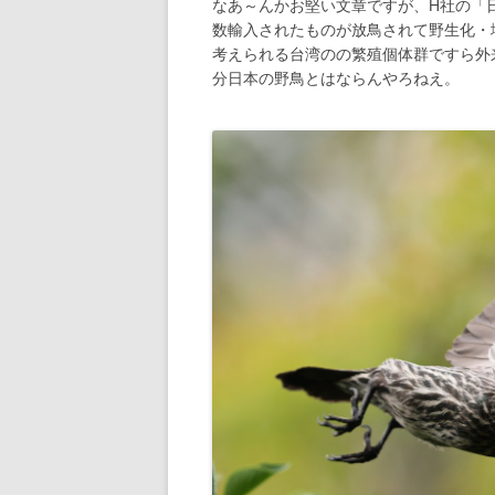
なあ～んかお堅い文章ですが、H社の「日本
数輸入されたものが放鳥されて野生化・
考えられる台湾のの繁殖個体群ですら外
分日本の野鳥とはならんやろねえ。