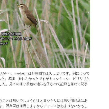
･･･。medaichiは野鳥園では久しぶりです。例によって
した。多謝 撮れんかったですがキョシキョシ、ピリリリと
した。見ての通り茶色の地味な子なので記録を兼ねて記事
うことは無いでしょうがオオヨシキリには黒い側頭線はあ
す。野鳥園は通過しますからチャンスはあまりないかもし