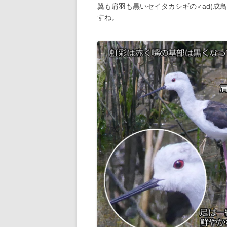
翼も肩羽も黒いセイタカシギの♂ad(成
すね。