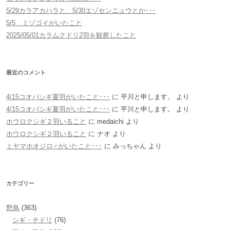
5/29カラアカハラと、5/30エゾセンニュウとか･･･
5/5 ミゾゴイがいたこと
2025/05/01カラムクドリ2羽を観察したこと
最近のコメント
4/15コオバシギ夏羽がいたこと･･･
に
平川と申します。
より
4/15コオバシギ夏羽がいたこと･･･
に
平川と申します。
より
ホウロクシギ２羽いること
に
medaichi
より
ホウロクシギ２羽いること
に
ナオ
より
ミヤマホオジロ♂がいたこと･･･
に
みっちゃん
より
カテゴリー
野鳥
(363)
シギ・チドリ
(76)