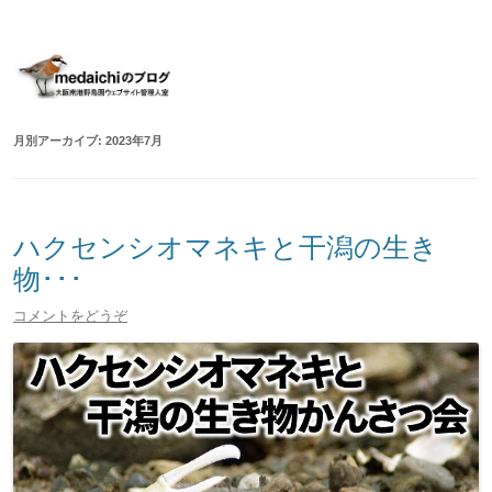
大阪南港野鳥園ウェブサイト管理人室
medaichiのブログ
コ
ン
テ
ン
ツ
へ
移
月別アーカイブ:
2023年7月
動
ハクセンシオマネキと干潟の生き
物･･･
コメントをどうぞ