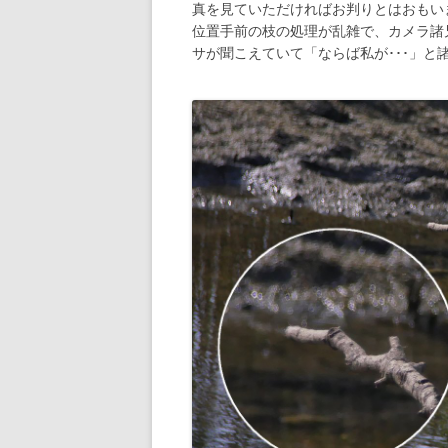
真を見ていただければお判りとはおもいま
位置手前の枝の処理が乱雑で、カメラ諸
サが聞こえていて「ならば私が･･･」