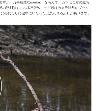
すが、万事粗雑なmedaichiなもんで、カワセミ君の立ち
兄の評判はすこぶる不評W。サギ君はカメラ諸兄のブツク
と諸兄の代わりに破壊にいたったと思われるふしがあります。