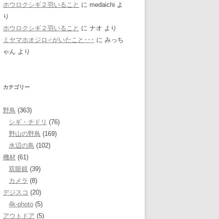
ホウロクシギ２羽いること
に
medaichi
よ
り
ホウロクシギ２羽いること
に
ナオ
より
ミヤマホオジロ♂がいたこと･･･
に
みっち
ゃん
より
カテゴリー
野鳥
(363)
シギ・チドリ
(76)
野山の野鳥
(169)
水辺の鳥
(102)
機材
(61)
双眼鏡
(39)
カメラ
(8)
デジスコ
(20)
4k-photo
(5)
アウトドア
(5)