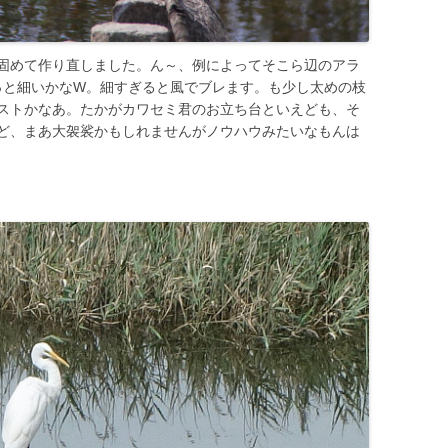
固めて作り直しました。ん～、例によってそこら辺のアラ
～っと細いかなW。細すぎると風でブレます。も少し太めの枝
ストかなあ。たかがカワセミ君のお立ち台といえども、そ
ど、まあ大袈裟かもしれませんがノウハウみたいなもんは
日譚