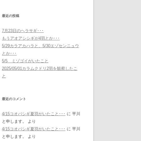
最近の投稿
7月23日のヘラサギ･･･
もうアオアシシギが4羽とか･･･
5/29カラアカハラと、5/30エゾセンニュウ
とか･･･
5/5 ミゾゴイがいたこと
2025/05/01カラムクドリ2羽を観察したこ
と
最近のコメント
4/15コオバシギ夏羽がいたこと･･･
に
平川
と申します。
より
4/15コオバシギ夏羽がいたこと･･･
に
平川
と申します。
より