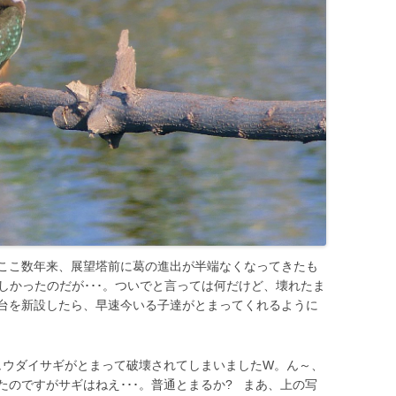
ここ数年来、展望塔前に葛の進出が半端なくなってきたも
で忙しかったのだが･･･。ついでと言っては何だけど、壊れたま
台を新設したら、早速今いる子達がとまってくれるように
チュウダイサギがとまって破壊されてしまいましたW。ん～、
のですがサギはねえ･･･。普通とまるか? まあ、上の写