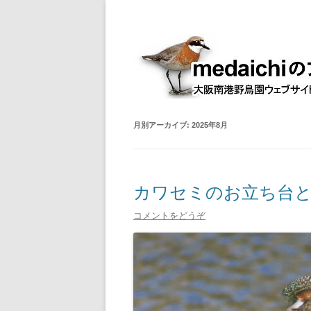
大阪南港野鳥園ウェブサイト管理人室
medaichiのブログ
月別アーカイブ:
2025年8月
カワセミのお立ち台とか
コメントをどうぞ