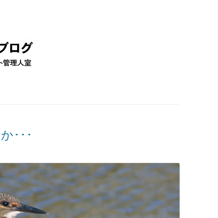
コ
ン
テ
ン
ツ
へ
移
動
･･･