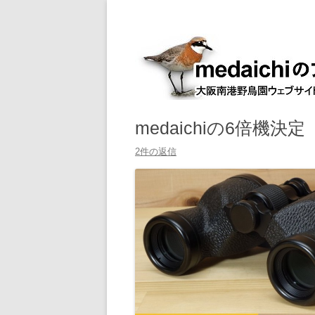
大阪南港野鳥園ウェブサイト管理人室
medaichiのブログ
medaichiの6倍機決定
2件の返信