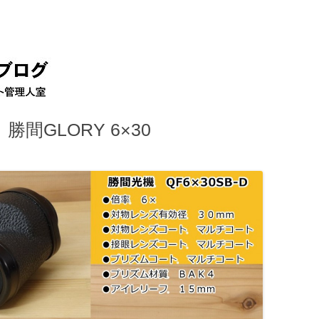
コ
ン
テ
ン
ツ
へ
移
動
 勝間GLORY 6×30