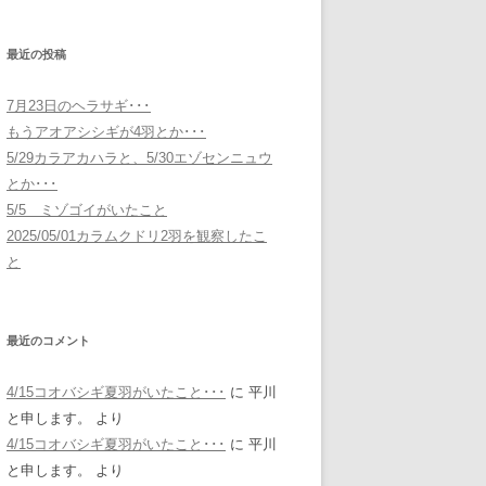
最近の投稿
7月23日のヘラサギ･･･
もうアオアシシギが4羽とか･･･
5/29カラアカハラと、5/30エゾセンニュウ
とか･･･
5/5 ミゾゴイがいたこと
2025/05/01カラムクドリ2羽を観察したこ
と
最近のコメント
4/15コオバシギ夏羽がいたこと･･･
に
平川
と申します。
より
4/15コオバシギ夏羽がいたこと･･･
に
平川
と申します。
より