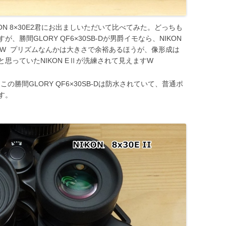
のNIKON 8×30E2君にお出ましいただいて比べてみた。どっちも
勝間GLORY QF6×30SB-Dが男爵イモなら、NIKON
すねW プリズムなんかは大きさで余裕あるほうが、像形成は
思っていたNIKON EⅡが洗練されて見えますW
、この勝間GLORY QF6×30SB-Dは防水されていて、普通ポ
す。