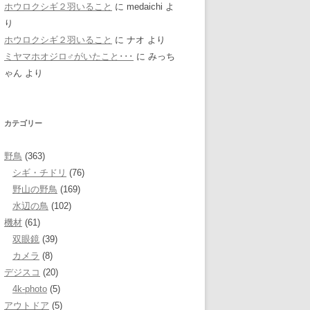
ホウロクシギ２羽いること
に
medaichi
よ
り
ホウロクシギ２羽いること
に
ナオ
より
ミヤマホオジロ♂がいたこと･･･
に
みっち
ゃん
より
カテゴリー
野鳥
(363)
シギ・チドリ
(76)
野山の野鳥
(169)
水辺の鳥
(102)
機材
(61)
双眼鏡
(39)
カメラ
(8)
デジスコ
(20)
4k-photo
(5)
アウトドア
(5)