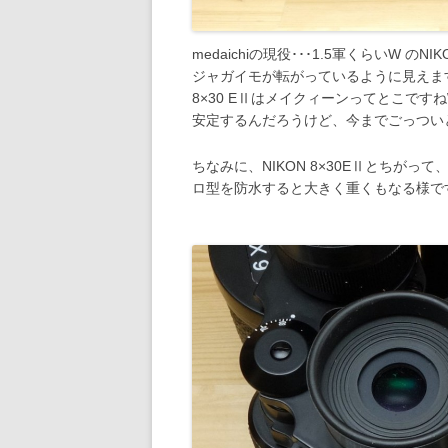
medaichiの現役･･･1.5軍くらいW 
ジャガイモが転がっているように見えますが、
8×30 EⅡはメイクィーンってとこで
安定するんだろうけど、今までごっついと
ちなみに、NIKON 8×30EⅡとちがって
ロ型を防水すると大きく重くもなる様で