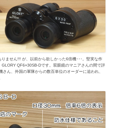
ありません!!! が、以前から欲しかった6倍機･･･。堅実な作
機、GLORY QF6×30SB-Dです。双眼鏡のマニアさんの間で評
機さん、外国の軍隊からの数百単位のオーダーに追われ、
。