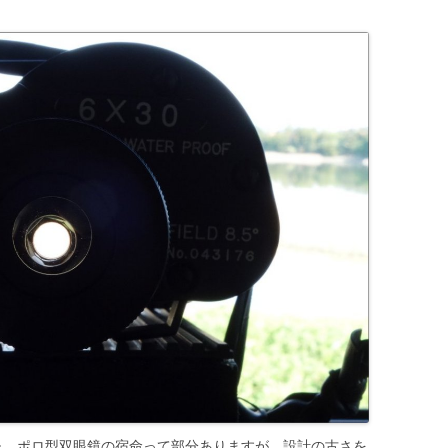
･･。ポロ型双眼鏡の宿命って部分ありますが、設計の古さを