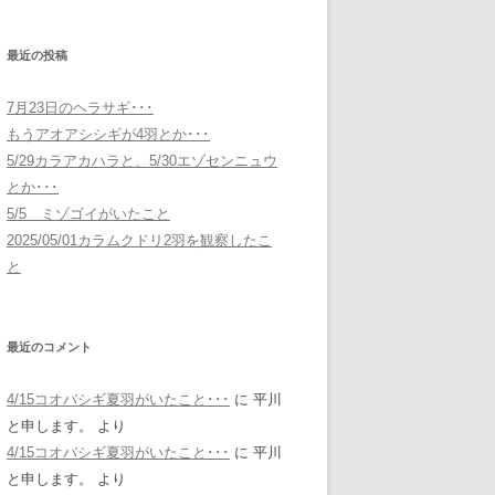
最近の投稿
7月23日のヘラサギ･･･
もうアオアシシギが4羽とか･･･
5/29カラアカハラと、5/30エゾセンニュウ
とか･･･
5/5 ミゾゴイがいたこと
2025/05/01カラムクドリ2羽を観察したこ
と
最近のコメント
4/15コオバシギ夏羽がいたこと･･･
に
平川
と申します。
より
4/15コオバシギ夏羽がいたこと･･･
に
平川
と申します。
より