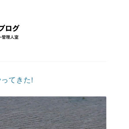
コ
ン
テ
ン
ツ
へ
移
動
ってきた!