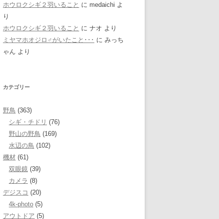
ホウロクシギ２羽いること
に
medaichi
よ
り
ホウロクシギ２羽いること
に
ナオ
より
ミヤマホオジロ♂がいたこと･･･
に
みっち
ゃん
より
カテゴリー
野鳥
(363)
シギ・チドリ
(76)
野山の野鳥
(169)
水辺の鳥
(102)
機材
(61)
双眼鏡
(39)
カメラ
(8)
デジスコ
(20)
4k-photo
(5)
アウトドア
(5)