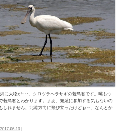
潟に大物が･･･。クロツラヘラサギの若鳥君です。嘴もつ
で若鳥君とわかります。まあ、繁殖に参加する気もないの
もしれません。北港方向に飛び立ったけどぉ～、なんとか
2017-06-10
|