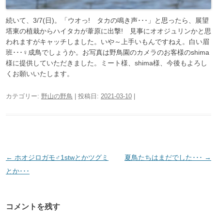
続いて、3/7(日)。「ウオっ! タカの鳴き声･･･」と思ったら、展望
塔東の植栽からハイタカが葦原に出撃! 見事にオオジュリンかと思
われますがキャッチしました。いや～上手いもんですねえ。白い眉
班･･･♀成鳥でしょうか。お写真は野鳥園のカメラのお客様のshima
様に提供していただきました。ミート様、shima様、今後もよろし
くお願いいたします。
カテゴリー:
野山の野鳥
| 投稿日:
2021-03-10
|
投
←
ホオジロガモ♂1stwとかツグミ
夏鳥たちはまだでした･･･
→
稿
とか･･･
ナ
ビ
コメントを残す
ゲ