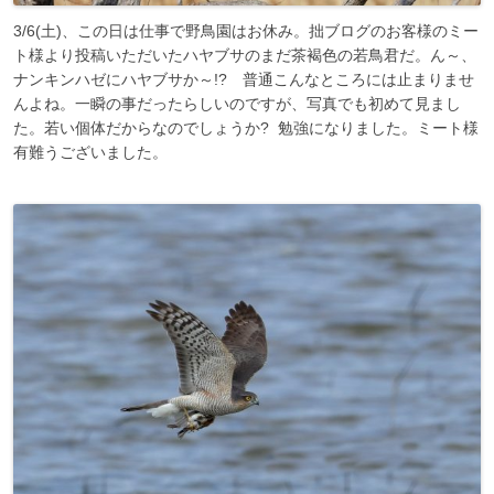
3/6(土)、この日は仕事で野鳥園はお休み。拙ブログのお客様のミー
ト様より投稿いただいたハヤブサのまだ茶褐色の若鳥君だ。ん～、
ナンキンハゼにハヤブサか～!? 普通こんなところには止まりませ
んよね。一瞬の事だったらしいのですが、写真でも初めて見まし
た。若い個体だからなのでしょうか? 勉強になりました。ミート様
有難うございました。