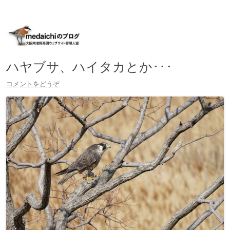
大阪南港野鳥園ウェブサイト管理人室
medaichiのブログ
コ
ン
テ
ン
ツ
へ
ハヤブサ、ハイタカとか･･･
移
動
コメントをどうぞ