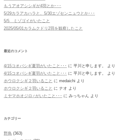
もうアオアシシギが4羽とか･･･
5/29カラアカハラと、5/30エゾセンニュウとか･･･
5/5 ミゾゴイがいたこと
2025/05/01カラムクドリ2羽を観察したこと
最近のコメント
4/15コオバシギ夏羽がいたこと･･･
に
平川と申します。
より
4/15コオバシギ夏羽がいたこと･･･
に
平川と申します。
より
ホウロクシギ２羽いること
に
medaichi
より
ホウロクシギ２羽いること
に
ナオ
より
ミヤマホオジロ♂がいたこと･･･
に
みっちゃん
より
カテゴリー
野鳥
(363)