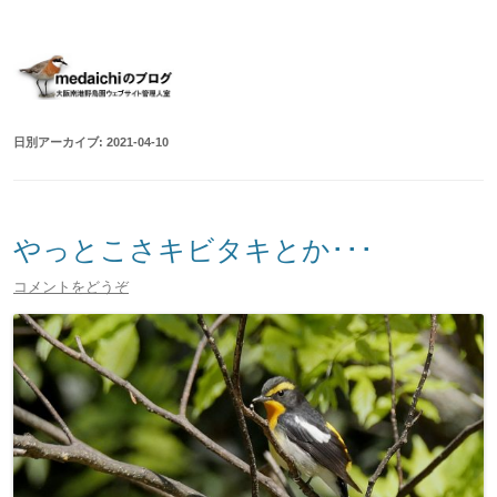
大阪南港野鳥園ウェブサイト管理人室
medaichiのブログ
コ
ン
テ
ン
ツ
へ
移
日別アーカイブ:
2021-04-10
動
やっとこさキビタキとか･･･
コメントをどうぞ