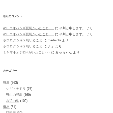
最近のコメント
4/15コオバシギ夏羽がいたこと･･･
に
平川と申します。
より
4/15コオバシギ夏羽がいたこと･･･
に
平川と申します。
より
ホウロクシギ２羽いること
に
medaichi
より
ホウロクシギ２羽いること
に
ナオ
より
ミヤマホオジロ♂がいたこと･･･
に
みっちゃん
より
カテゴリー
野鳥
(363)
シギ・チドリ
(76)
野山の野鳥
(169)
水辺の鳥
(102)
機材
(61)
双眼鏡
(39)