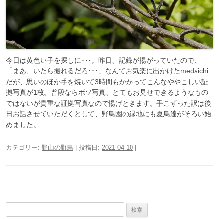
今日は黄色い子を探しに･･･。昨日、記録が揚がっていたので、
「まあ、いたら撮れるだろ･･･」なんてお気楽に出かけたmedaichi
だが、思いのほか手を焼いて3時間もかかってこんなややこしい証
拠写真が1枚。普段ならボツ写真、とてもお見せできるようなもの
ではないが貴重な証拠写真なので揚げときます。手こずった訳は後
日お話させていただくとして、野鳥園の緑地にも夏鳥達がそろい始
めました。
カテゴリー:
野山の野鳥
| 投稿日:
2021-04-10
|
検