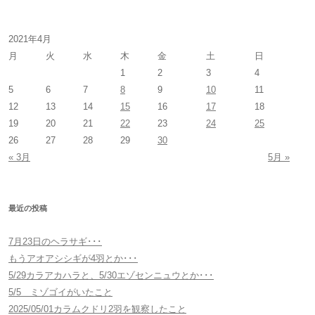
索
:
2021年4月
月
火
水
木
金
土
日
1
2
3
4
5
6
7
8
9
10
11
12
13
14
15
16
17
18
19
20
21
22
23
24
25
26
27
28
29
30
« 3月
5月 »
最近の投稿
7月23日のヘラサギ･･･
もうアオアシシギが4羽とか･･･
5/29カラアカハラと、5/30エゾセンニュウとか･･･
5/5 ミゾゴイがいたこと
2025/05/01カラムクドリ2羽を観察したこと