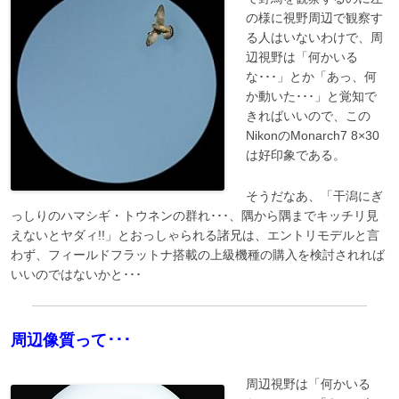
の様に視野周辺で観察す
る人はいないわけで、周
辺視野は「何かいる
な･･･」とか「あっ、何
か動いた･･･」と覚知で
きればいいので、この
NikonのMonarch7 8×30
は好印象である。
そうだなあ、「干潟にぎ
っしりのハマシギ・トウネンの群れ･･･、隅から隅までキッチリ見
えないとヤダィ!!」とおっしゃられる諸兄は、エントリモデルと言
わず、フィールドフラットナ搭載の上級機種の購入を検討されれば
いいのではないかと･･･
周辺像質って･･･
周辺視野は「何かいる