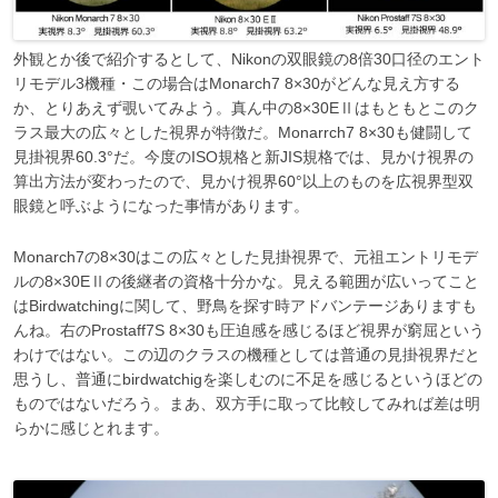
外観とか後で紹介するとして、Nikonの双眼鏡の8倍30口径のエント
リモデル3機種・この場合はMonarch7 8×30がどんな見え方する
か、とりあえず覗いてみよう。真ん中の8×30EⅡはもともとこのク
ラス最大の広々とした視界が特徴だ。Monarrch7 8×30も健闘して
見掛視界60.3°だ。今度のISO規格と新JIS規格では、見かけ視界の
算出方法が変わったので、見かけ視界60°以上のものを広視界型双
眼鏡と呼ぶようになった事情があります。
Monarch7の8×30はこの広々とした見掛視界で、元祖エントリモデ
ルの8×30EⅡの後継者の資格十分かな。見える範囲が広いってこと
はBirdwatchingに関して、野鳥を探す時アドバンテージありますも
んね。右のProstaff7S 8×30も圧迫感を感じるほど視界が窮屈という
わけではない。この辺のクラスの機種としては普通の見掛視界だと
思うし、普通にbirdwatchigを楽しむのに不足を感じるというほどの
ものではないだろう。まあ、双方手に取って比較してみれば差は明
らかに感じとれます。