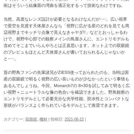
術はそういう結像面の湾曲を適正化するって技術なわけですね。
当然、高度なレンズ設計が必要となるわけなんだが･･･。広い視界
で星空を見渡す天体屋さんなら「視野に広がる星のどれを見ても周
辺視野までキッチリ点像で見えなきゃヤダ!!」などとおっしゃるわ
けで、視野中心部での観察メインの鳥屋さんに、エントリモデルも
含めてそこまでいらんやろとは正直思います。ネット上での双眼鏡
のプレビュもほとんど天体屋さんが書いておられるんじゃないか
と･･･。
昔の野鳥ファンの先輩諸兄がZIESS使っておられたのも、当時は国
産の双眼鏡で明るく視野の広い良いものが少なかったという事情も
あるんでしょうね。今回、Monarch7の 8×30を試してみて明るく広
い視野＋ニュートラルな像の色合いを確認できました。野鳥観察の
エントリモデルとして必要充分な光学性能、防水性とコンパクトな
形状がバランスよく作られているモデルとして推奨できます。
カテゴリー:
双眼鏡
,
機材
| 投稿日:
2021-06-15
|