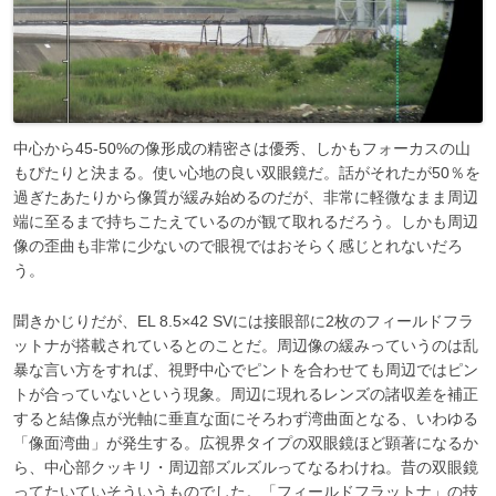
中心から45-50%の像形成の精密さは優秀、しかもフォーカスの山
もぴたりと決まる。使い心地の良い双眼鏡だ。話がそれたが50％を
過ぎたあたりから像質が緩み始めるのだが、非常に軽微なまま周辺
端に至るまで持ちこたえているのが観て取れるだろう。しかも周辺
像の歪曲も非常に少ないので眼視ではおそらく感じとれないだろ
う。
聞きかじりだが、EL 8.5×42 SVには接眼部に2枚のフィールドフラ
ットナが搭載されているとのことだ。周辺像の緩みっていうのは乱
暴な言い方をすれば、視野中心でピントを合わせても周辺ではピン
トが合っていないという現象。周辺に現れるレンズの諸収差を補正
すると結像点が光軸に垂直な面にそろわず湾曲面となる、いわゆる
「像面湾曲」が発生する。広視界タイプの双眼鏡ほど顕著になるか
ら、中心部クッキリ・周辺部ズルズルってなるわけね。昔の双眼鏡
ってたいていそういうものでした。「フィールドフラットナ」の技