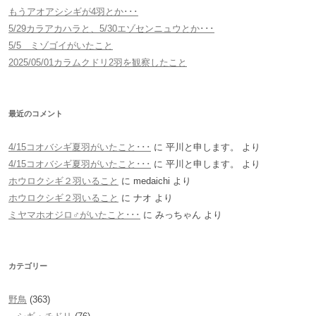
もうアオアシシギが4羽とか･･･
5/29カラアカハラと、5/30エゾセンニュウとか･･･
5/5 ミゾゴイがいたこと
2025/05/01カラムクドリ2羽を観察したこと
最近のコメント
4/15コオバシギ夏羽がいたこと･･･
に
平川と申します。
より
4/15コオバシギ夏羽がいたこと･･･
に
平川と申します。
より
ホウロクシギ２羽いること
に
medaichi
より
ホウロクシギ２羽いること
に
ナオ
より
ミヤマホオジロ♂がいたこと･･･
に
みっちゃん
より
カテゴリー
野鳥
(363)