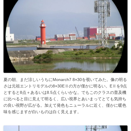
夏の朝、まだ涼しいうちにMonarch7 8×30を覗いてみた。像の明る
さは元祖エントリモデルの8×30EⅡの方が僅かに明るい。EⅡを9点
とすると8点＋あるいは8.5点くらいかな。でもこのクラスの普及機
に比べると目に見えて明るく、広い視界とあいまってとても気持ち
の良い視野が広がる。加えて発色もニューラルに近く、僅かに暖色
味を感じますが白いものは白く見えます。