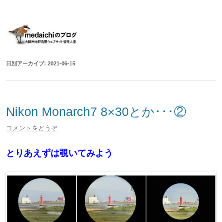
大阪南港野鳥園ウェブサイト管理人室
medaichiのブログ
コ
ン
テ
ン
ツ
へ
移
日別アーカイブ:
2021-06-15
動
Nikon Monarch7 8×30とか･･･②
コメントをどうぞ
とりあえずは覗いてみよう