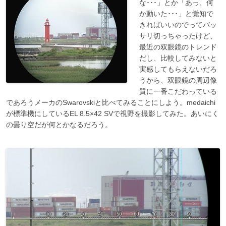
な･･･」とか「あっ、何
か動いた･･･」と覚知で
きればいいのでってバッ
サリ切っちゃったけど、
最近の双眼鏡のトレンド
だし、比較してみないと
実感してもらえないだろ
うから、双眼鏡の周辺像
質に一番こだわっている
であろうメーカのSwarovskiと比べてみることにしよう。medaichi
が標準機にしているEL 8.5×42 SVで視野を撮影してみた。あいにく
の曇り空だが何とかなるだろう。