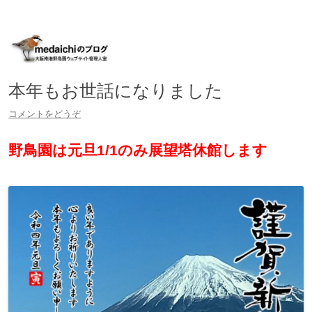
大阪南港野鳥園ウェブサイト管理人室
medaichiのブログ
コ
ン
テ
ン
ツ
へ
本年もお世話になりました
移
動
コメントをどうぞ
野鳥園は元旦1/1のみ展望塔休館します