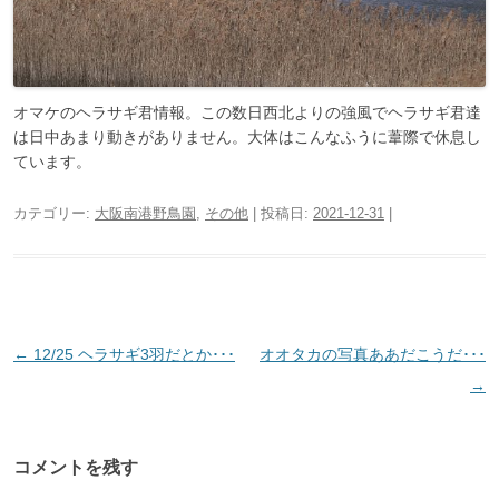
オマケのヘラサギ君情報。この数日西北よりの強風でヘラサギ君達
は日中あまり動きがありません。大体はこんなふうに葦際で休息し
ています。
カテゴリー:
大阪南港野鳥園
,
その他
| 投稿日:
2021-12-31
|
投
←
12/25 ヘラサギ3羽だとか･･･
オオタカの写真ああだこうだ･･･
稿
→
ナ
ビ
コメントを残す
ゲ