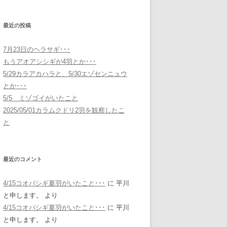
最近の投稿
7月23日のヘラサギ･･･
もうアオアシシギが4羽とか･･･
5/29カラアカハラと、5/30エゾセンニュウ
とか･･･
5/5 ミゾゴイがいたこと
2025/05/01カラムクドリ2羽を観察したこ
と
最近のコメント
4/15コオバシギ夏羽がいたこと･･･
に
平川
と申します。
より
4/15コオバシギ夏羽がいたこと･･･
に
平川
と申します。
より