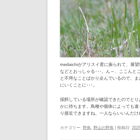
medaichiがアリスイ君に振られて
などとおっしゃる･･･。ん～、ここん
と不埒なことばかり企んでいるので、ま
にいくことに･･･。
採餌している場所が確認できたのでとり
かに待ちます。鳥種や個体によっても違
り接近できますね。一人ならいいんだけ
カテゴリー:
野鳥
,
野山の野鳥
| 投稿日:
2025