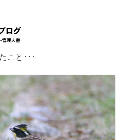
コ
ン
テ
ン
ツ
へ
移
動
こと･･･