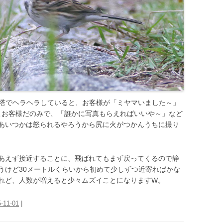
、展望塔でヘラヘラしていると、お客様が「ミヤマいました～」
とこお客様だのみで、「誰かに写真もらえればいいや～」など
あいつかは怒られるやろうから尻に火がつかんうちに撮り
あえず接近することに、飛ばれてもまず戻ってくるので静
うけど30メートルくらいから初めて少しずつ近寄ればかな
れど、人数が増えると少々ムズイことになりますW。
-11-01
|