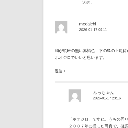
↓
返信
medaichi
2026-01-17 09:11
胸が縦班の無い赤褐色、下の鳥の上尾筒
ホオジロでいいと思います。
↓
返信
みっちゃん
2026-01-17 23:16
「ホオジロ」ですね、うちの周
２００７年に撮った写真で、確