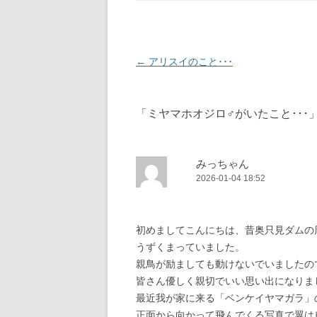
投
←
アリスイのこと･･･
稿
ナ
「
ミヤマホオジロ♂がいたこと･･･
ビ
ゲ
ー
みっちゃん
2026-01-04 18:52
シ
ョ
ン
初めましてこんにちは、昔奥只見ダムの
うずくまっていました。
親鳥が励ましても動けないでいましたの
皆さん優しく親切でいい思い出になりま
最近我が家に来る「ベンケイヤマガラ」
正面から向かって飛んでくる写真で翼は