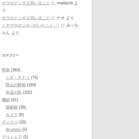
ホウロクシギ２羽いること
に
medaichi
よ
り
ホウロクシギ２羽いること
に
ナオ
より
ミヤマホオジロ♂がいたこと･･･
に
みっち
ゃん
より
カテゴリー
野鳥
(363)
シギ・チドリ
(76)
野山の野鳥
(169)
水辺の鳥
(102)
機材
(61)
双眼鏡
(39)
カメラ
(8)
デジスコ
(20)
4k-photo
(5)
アウトドア
(5)