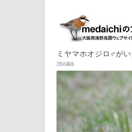
大阪南港野鳥園ウェブサイト管理人室
medaichiのブログ
ミヤマホオジロ♂がいた
7件の返信