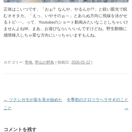
正体はこいつです。「おぉ? なんや、やるんか!?」と鋭い眼光で睨
むオオタカ。「えっ、いやそのぉ～」とあらぬ方向に視線を泳がせ
るトビ･･･。って、Youtubeのショート動画みたいなことしちゃいけ
ませんよねW。まあ、お遊びならいいいんですけどね。野生動物に
感情移入しちゃ変な方向にいっちゃいますもんね。
カテゴリー:
野鳥
,
野山の野鳥
| 投稿日:
2026-01-12
|
投
←
ツクシガモが姿を見せ始めた
今季初のクロツラヘラサギのこと
稿
こと
→
ナ
ビ
コメントを残す