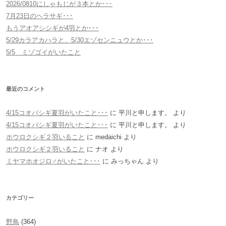
2026/0810にしゃもじが３本とか･･･
7月23日のヘラサギ･･･
もうアオアシシギが4羽とか･･･
5/29カラアカハラと、5/30エゾセンニュウとか･･･
5/5 ミゾゴイがいたこと
最近のコメント
4/15コオバシギ夏羽がいたこと･･･
に
平川と申します。
より
4/15コオバシギ夏羽がいたこと･･･
に
平川と申します。
より
ホウロクシギ２羽いること
に
medaichi
より
ホウロクシギ２羽いること
に
ナオ
より
ミヤマホオジロ♂がいたこと･･･
に
みっちゃん
より
カテゴリー
野鳥
(364)