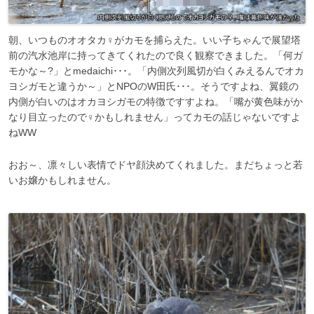
朝、いつものオオタカ♀がカモを捕らえた。いい子ちゃんで展望塔
前の汽水池岸に持ってきてくれたので良く観察できました。「何ガ
モかな～?」とmedaichi･･･。「内側次列風切が白くみえるんでオカ
ヨシガモと違うか～」とNPOのW田氏･･･。そうですよね、翼鏡の
内側が白いのはオカヨシガモの特徴ですすよね。「嘴が黄色味がか
なり目立ったので♀かもしれません」ってカモの話じゃないですよ
ねWW
おお～、凛々しい表情でドヤ顔決めてくれました。まだちょっと若
いお嬢かもしれません。