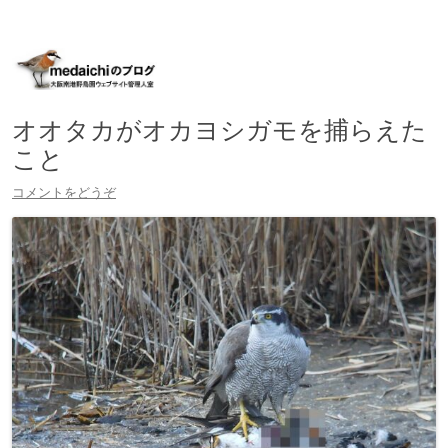
大阪南港野鳥園ウェブサイト管理人室
medaichiのブログ
コ
ン
テ
ン
ツ
へ
オオタカがオカヨシガモを捕らえた
移
動
こと
コメントをどうぞ