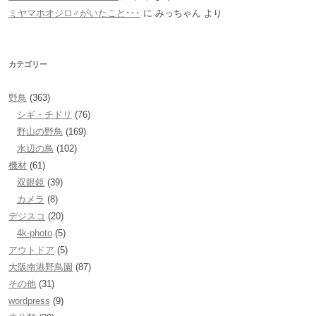
ミヤマホオジロ♂がいたこと･･･
に
みっちゃん
より
カテゴリー
野鳥
(363)
シギ・チドリ
(76)
野山の野鳥
(169)
水辺の鳥
(102)
機材
(61)
双眼鏡
(39)
カメラ
(8)
デジスコ
(20)
4k-photo
(5)
アウトドア
(5)
大阪南港野鳥園
(87)
その他
(31)
wordpress
(9)