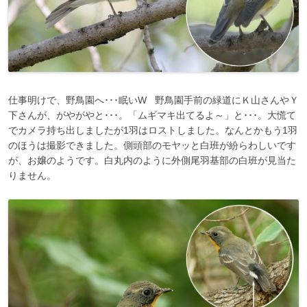
仕事明けで、野鳥園へ･･･眠いW 野鳥園手前の緑道にＫ山さんやＹ
下さんが、がやがやと･･･。「ムギマキ出てるよ～」と･･･。大慌て
でカメラ持ち出しましたが1羽はロストしました。なんとかもう1羽
のほうは撮影できました。側頭部のモヤッと白班が紛らわしいです
が、お嬢のようです。白丸内のように外側尾羽基部の白班が見当た
りません。