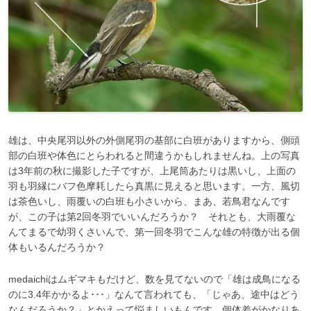
雄は、中央尾羽以外の外側尾羽の基部に白班がありますから、側頭
部の白班や体色にとらわれると間違うかもしれませんね。上の写真
は3年前の秋に撮影した子ですが、上尾筒あたりは黒いし、上面の
羽も羽縁にバフ色摩耗したら真黒に見えると思います。一方、風切
は茶色いし、雨覆いの白班も小さいから、まあ、若鳥君なんです
が、この子は第2回冬羽でいいんだろうか？ それとも、大雨覆な
んてまるで幼羽くさいんで、第一回冬羽でこんな雄の特徴が出る個
体もいるんだろうか？
medaichiはムギマキもだけど、数を見てないので「雄は成鳥になる
のに3.4年かかるよ･･･」なんて言われても、「じゃあ、途中はどう
なんだろうか？」とかえって悩ましいもんです。個体差がかなりあ