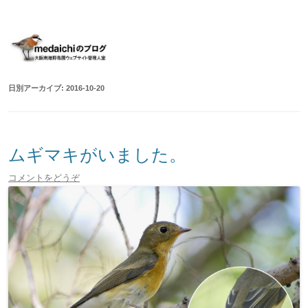
大阪南港野鳥園ウェブサイト管理人室
medaichiのブログ
コ
ン
テ
ン
ツ
へ
移
日別アーカイブ:
2016-10-20
動
ムギマキがいました。
コメントをどうぞ