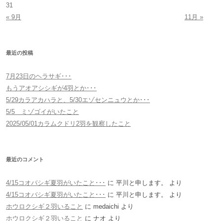
31
« 9月
11月 »
最近の投稿
7月23日のヘラサギ･･･
もうアオアシシギが4羽とか･･･
5/29カラアカハラと、5/30エゾセンニュウとか･･･
5/5 ミゾゴイがいたこと
2025/05/01カラムクドリ2羽を観察したこと
最近のコメント
4/15コオバシギ夏羽がいたこと･･･
に
平川と申します。
より
4/15コオバシギ夏羽がいたこと･･･
に
平川と申します。
より
ホウロクシギ２羽いること
に
medaichi
より
ホウロクシギ２羽いること
に
ナオ
より