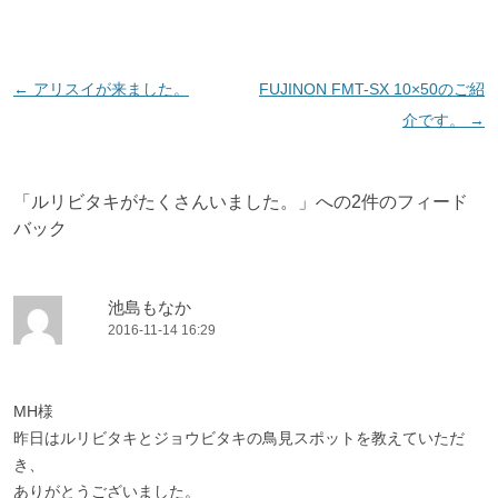
投
←
アリスイが来ました。
FUJINON FMT-SX 10×50のご紹
稿
介です。
→
ナ
ビ
「
ルリビタキがたくさんいました。
」への2件のフィード
ゲ
バック
ー
シ
ョ
池島もなか
2016-11-14 16:29
ン
MH様
昨日はルリビタキとジョウビタキの鳥見スポットを教えていただ
き、
ありがとうございました。