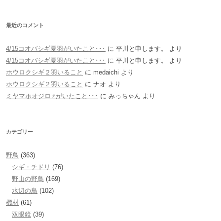
最近のコメント
4/15コオバシギ夏羽がいたこと･･･
に
平川と申します。
より
4/15コオバシギ夏羽がいたこと･･･
に
平川と申します。
より
ホウロクシギ２羽いること
に
medaichi
より
ホウロクシギ２羽いること
に
ナオ
より
ミヤマホオジロ♂がいたこと･･･
に
みっちゃん
より
カテゴリー
野鳥
(363)
シギ・チドリ
(76)
野山の野鳥
(169)
水辺の鳥
(102)
機材
(61)
双眼鏡
(39)