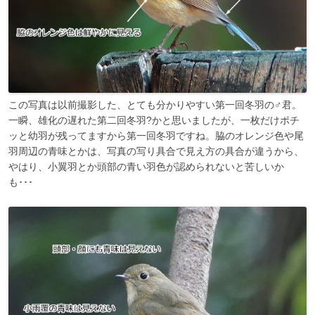
この写真は以前撮影した、とても分かりやすい第一回冬羽の♂君。
一瞬、雄化の遅れた第二回冬羽?かと思いましたが、一枚だけポチ
ッと幼羽が残ってますから第一回冬羽ですね。脇のオレンジ色や尾
羽周辺の青味とかは、写真の写り具合で見え方の具合が違うから、
やはり、小翼羽とか頭部の青い羽色が認められないと苦しいか
も･･･