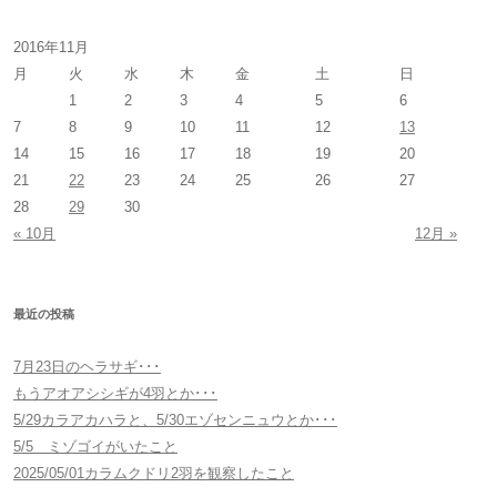
:
2016年11月
月
火
水
木
金
土
日
1
2
3
4
5
6
7
8
9
10
11
12
13
14
15
16
17
18
19
20
21
22
23
24
25
26
27
28
29
30
« 10月
12月 »
最近の投稿
7月23日のヘラサギ･･･
もうアオアシシギが4羽とか･･･
5/29カラアカハラと、5/30エゾセンニュウとか･･･
5/5 ミゾゴイがいたこと
2025/05/01カラムクドリ2羽を観察したこと