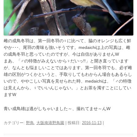
雌の成鳥冬羽は、第一回冬羽の♀に比べて、脇のオレンジも広く鮮
やか･･･、尾羽の青味も強いそうです。medaichiは上の写真は、雌
の成鳥冬羽と思っていたのですが、今は自信がありませんW
まあ、「♂の特徴がみえないから♀だいっ!!」と開き直っています
が、なんとも悩ましいことではあります。第一回冬羽でも、必ず雌
雄の区別がつくかというと、手取りしてもわからん場合もあるらし
いので、ややこしい写真を見せられた時、medaichiは、「♂の特徴
は見えんから、♀でいいんじゃない。」とお茶を濁すことにしてい
ますW
青い成鳥雄は逃がしちゃいました～、撮れてませ～んW
カテゴリー:
野鳥
,
大阪南港野鳥園
| 投稿日:
2016-11-13
|