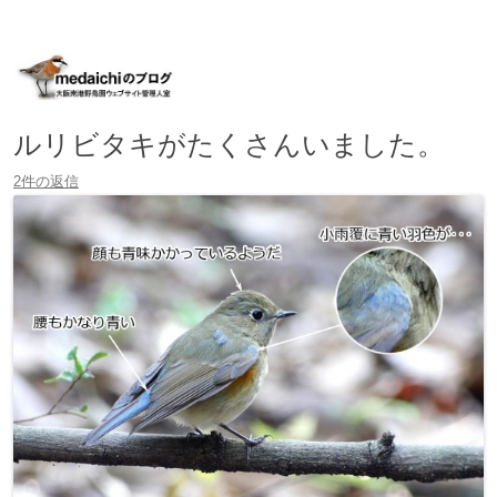
大阪南港野鳥園ウェブサイト管理人室
medaichiのブログ
コ
ン
テ
ン
ツ
へ
ルリビタキがたくさんいました。
移
動
2件の返信