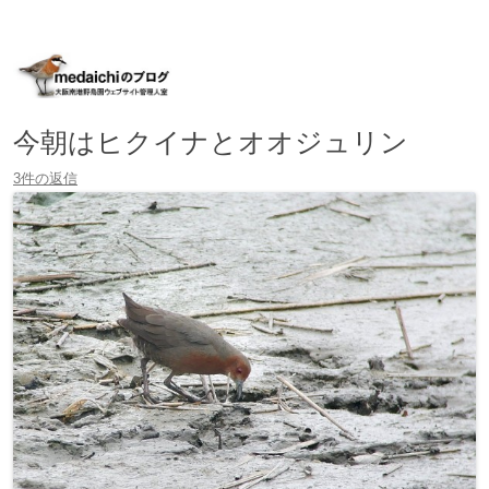
大阪南港野鳥園ウェブサイト管理人室
medaichiのブログ
コ
ン
テ
ン
ツ
へ
今朝はヒクイナとオオジュリン
移
動
3件の返信