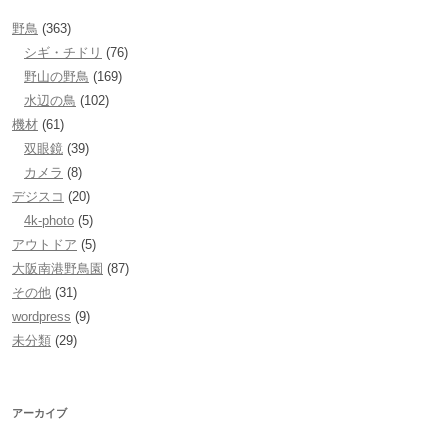
野鳥
(363)
シギ・チドリ
(76)
野山の野鳥
(169)
水辺の鳥
(102)
機材
(61)
双眼鏡
(39)
カメラ
(8)
デジスコ
(20)
4k-photo
(5)
アウトドア
(5)
大阪南港野鳥園
(87)
その他
(31)
wordpress
(9)
未分類
(29)
アーカイブ