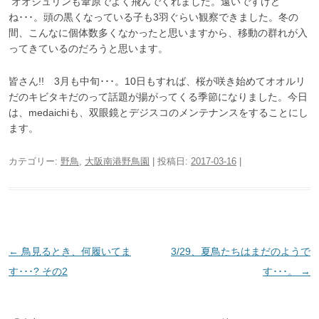
オオジュリンも葦原でよく飛んでくれました。遠いですけど
ね･･･。頭の黒くなっている子も3羽ぐらい観察できました。冬の
間、こんなに個体数多くなかったと思いますから、移動の群れが入
ってきているのだろうと思います。
皆さん!! 3月も中旬･･･。10日もすれば、桜が咲き始めてオオルリ
だのキビタキだのって話題が揚がってくる季節になりました。今日
は、medaichiも、双眼鏡とデジスコのメンテナンスをすることにし
ます。
カテゴリー:
野鳥
,
大阪南港野鳥園
| 投稿日:
2017-03-16
|
投
←
鳥見るとき、何履いてま
3/29、夏鳥たちはまだのようで
稿
す･･･? その2
す･･･。
→
ナ
ビ