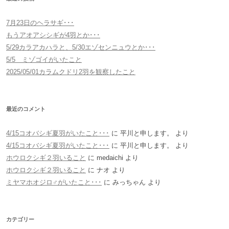
7月23日のヘラサギ･･･
もうアオアシシギが4羽とか･･･
5/29カラアカハラと、5/30エゾセンニュウとか･･･
5/5 ミゾゴイがいたこと
2025/05/01カラムクドリ2羽を観察したこと
最近のコメント
4/15コオバシギ夏羽がいたこと･･･
に
平川と申します。
より
4/15コオバシギ夏羽がいたこと･･･
に
平川と申します。
より
ホウロクシギ２羽いること
に
medaichi
より
ホウロクシギ２羽いること
に
ナオ
より
ミヤマホオジロ♂がいたこと･･･
に
みっちゃん
より
カテゴリー