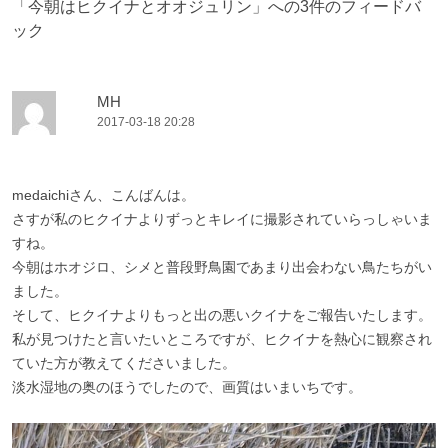
「
今朝はヒクイナとオオジュリン
」への3件のフィードバ
ゲ
ック
ー
シ
ョ
MH
2017-03-18 20:28
ン
medaichiさん、こんばんは。
さすが私のヒクイナよりずっとキレイに撮影されていらっしゃいま
すね。
今朝はホオジロ、シメと普段野鳥園であまり出会わない鳥たちがい
ました。
そして、ヒクイナよりもっと出の悪いクイナをご報告いたします。
私が見つけたと言いたいところですが、ヒクイナを熱心に観察され
ていた方が教えてくださいました。
淡水湿地の奥のほうでしたので、画質はいまいちです。