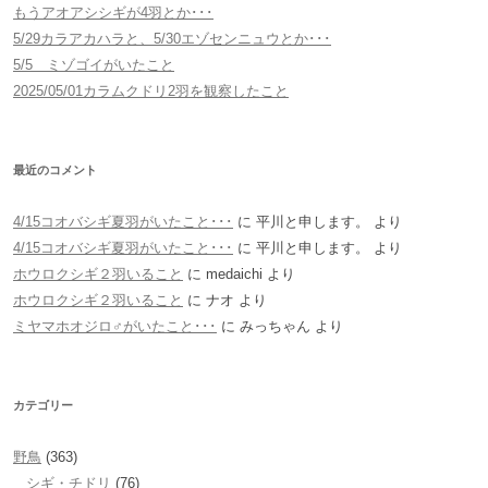
もうアオアシシギが4羽とか･･･
5/29カラアカハラと、5/30エゾセンニュウとか･･･
5/5 ミゾゴイがいたこと
2025/05/01カラムクドリ2羽を観察したこと
最近のコメント
4/15コオバシギ夏羽がいたこと･･･
に
平川と申します。
より
4/15コオバシギ夏羽がいたこと･･･
に
平川と申します。
より
ホウロクシギ２羽いること
に
medaichi
より
ホウロクシギ２羽いること
に
ナオ
より
ミヤマホオジロ♂がいたこと･･･
に
みっちゃん
より
カテゴリー
野鳥
(363)
シギ・チドリ
(76)