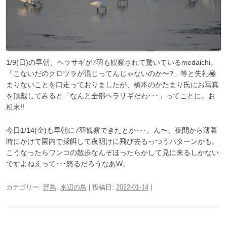
1/9(日)の早朝、ヘラサギが7羽も観察されて驚いているmedaichi。
「こないだのクロツラが混じってんじゃないのか〜?」等と失礼極
まりないことを口走っておりましたが、橋本のかたまり氏にお写真
を頂戴してみると「なんと全部ヘラサギだわ･･･」ってことに。お
粗末!!
今日1/14(金)も早朝に7羽観察できたとか･･･。ん〜、夜間から薄暮
時にかけて園内で採餌して夜明けに飛び去るっつうパターンかも。
こうなったらワンコの散歩なんぞほったらかして見に来るしかない
ですよねえって･･･怒るだろうなあW。
カテゴリー:
野鳥
,
水辺の鳥
| 投稿日:
2022-01-14
|