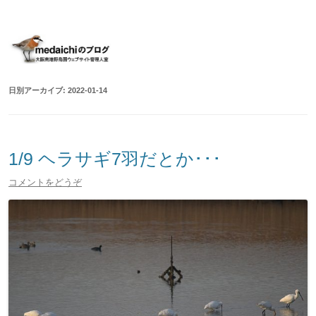
大阪南港野鳥園ウェブサイト管理人室
medaichiのブログ
コ
ン
テ
ン
ツ
へ
移
日別アーカイブ:
2022-01-14
動
1/9 ヘラサギ7羽だとか･･･
コメントをどうぞ