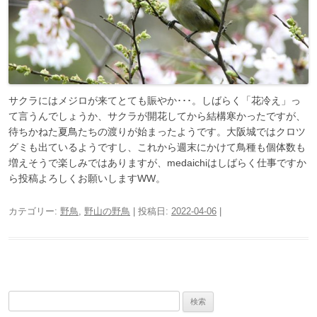
サクラにはメジロが来てとても賑やか･･･。しばらく「花冷え」っ
て言うんでしょうか、サクラが開花してから結構寒かったですが、
待ちかねた夏鳥たちの渡りが始まったようです。大阪城ではクロツ
グミも出ているようですし、これから週末にかけて鳥種も個体数も
増えそうで楽しみではありますが、medaichiはしばらく仕事ですか
ら投稿よろしくお願いしますWW。
カテゴリー:
野鳥
,
野山の野鳥
| 投稿日:
2022-04-06
|
検
索