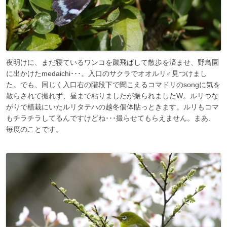
夜明けに、まだ寝ているワンコを蹴飛ばして散歩を済ませ、野鳥園
に出かけたmedaichi･･･。入口のサクラでオオルリ♂見つけまし
た。でも、同じく入口右の階段下で聞こえるコマドリのsongに気を
散らされて撮れず、昼まで粘りましたが振られましたW。ルリつな
がりで植栽にいたルリタテハの越冬個体貼っときます。ルリもコマ
もチラチラしてるんですけどね･･･撮らせてもらえません。まあ、
毎度のことです。