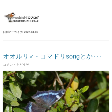
大阪南港野鳥園ウェブサイト管理人室
medaichiのブログ
コ
ン
テ
ン
ツ
へ
移
日別アーカイブ:
2022-04-06
動
オオルリ♂・コマドリsongとか･･･
コメントをどうぞ