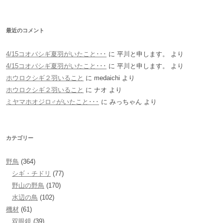
最近のコメント
4/15コオバシギ夏羽がいたこと･･･
に
平川と申します。
より
4/15コオバシギ夏羽がいたこと･･･
に
平川と申します。
より
ホウロクシギ２羽いること
に
medaichi
より
ホウロクシギ２羽いること
に
ナオ
より
ミヤマホオジロ♂がいたこと･･･
に
みっちゃん
より
カテゴリー
野鳥
(364)
シギ・チドリ
(77)
野山の野鳥
(170)
水辺の鳥
(102)
機材
(61)
双眼鏡
(39)