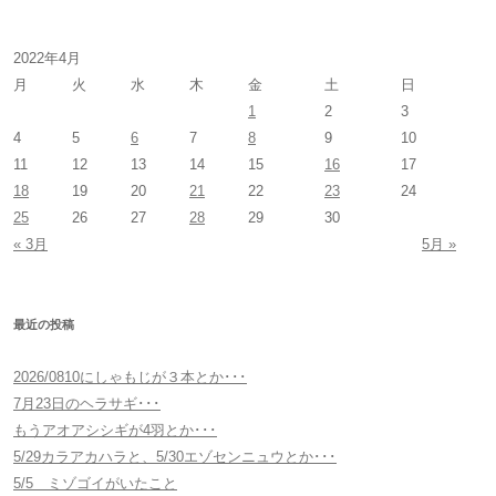
:
2022年4月
月
火
水
木
金
土
日
1
2
3
4
5
6
7
8
9
10
11
12
13
14
15
16
17
18
19
20
21
22
23
24
25
26
27
28
29
30
« 3月
5月 »
最近の投稿
2026/0810にしゃもじが３本とか･･･
7月23日のヘラサギ･･･
もうアオアシシギが4羽とか･･･
5/29カラアカハラと、5/30エゾセンニュウとか･･･
5/5 ミゾゴイがいたこと