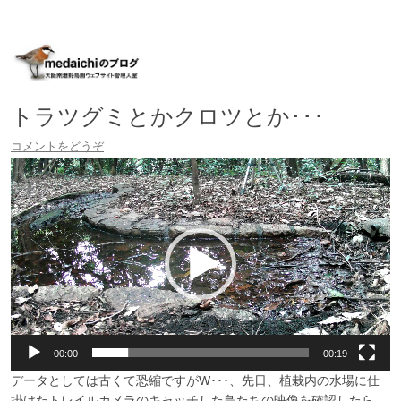
大阪南港野鳥園ウェブサイト管理人室
medaichiのブログ
コ
ン
テ
ン
ツ
へ
トラツグミとかクロツとか･･･
移
動
コメントをどうぞ
動
画
プ
レ
ー
ヤ
ー
00:00
00:19
データとしては古くて恐縮ですがW･･･、先日、植栽内の水場に仕
掛けたトレイルカメラのキャッチした鳥たちの映像を確認したら