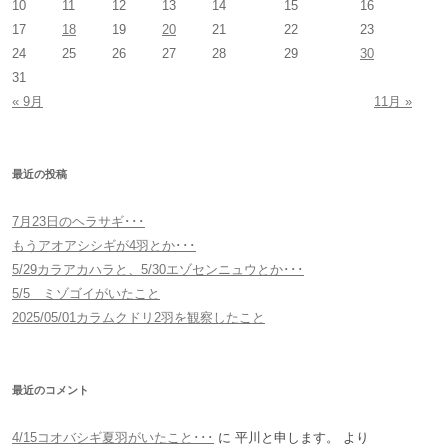
10
11
12
13
14
15
16
17
18
19
20
21
22
23
24
25
26
27
28
29
30
31
« 9月
11月 »
最近の投稿
7月23日のヘラサギ･･･
もうアオアシシギが4羽とか･･･
5/29カラアカハラと、5/30エゾセンニュウとか･･･
5/5 ミゾゴイがいたこと
2025/05/01カラムクドリ2羽を観察したこと
最近のコメント
4/15コオバシギ夏羽がいたこと･･･
に
平川と申します。
より