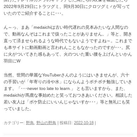
2022年9月29日にトラツグミ、同9月30日にクロツグミ♂が写って
いたのでご紹介することに･･･。
ん～っ、まあ「medaichiは古い時代遅れの見本みたいな人間なの
で、動画なんぞはこれまで扱ったことがありません。」等と、開き
直って済ませられるような時代でもないようですよね～。これまで
も本サイトに動画動画と言われんこともなかったのですが･･･。尻
に火がついてきた感もあって、火のついた重い腰を上げんといかん
羽目にW
当然、世間の華麗なYouTuberさんのようにはいきませんが、六十
の手習いが「年寄りの冷や水」にならんようボチボチ勉強していき
ます。「･･･never too late to learn.」 とも言いますから、また、
medaichiが馬鹿な事始めたと笑っておつきあいください。相談した
若い友人は「ボケ防止にいいんじゃないすか･･･」等と無礼にも笑
っていました。
カテゴリー:
野鳥
,
野山の野鳥
| 投稿日:
2022-10-18
|