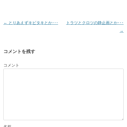
投
←
とりあえずキビタキとか･･･
トラツとクロツの静止画とか･･･
稿
→
ナ
ビ
コメントを残す
ゲ
ー
コメント
シ
ョ
ン
名前