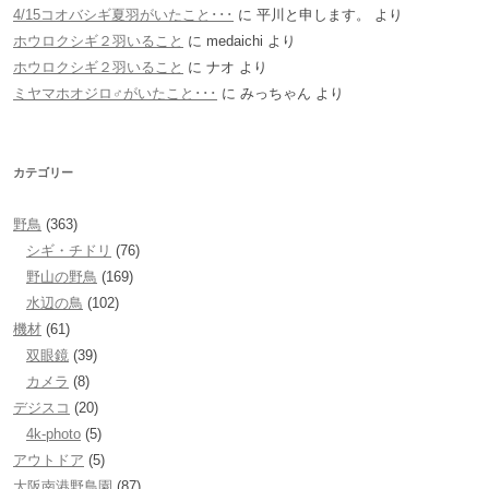
4/15コオバシギ夏羽がいたこと･･･
に
平川と申します。
より
ホウロクシギ２羽いること
に
medaichi
より
ホウロクシギ２羽いること
に
ナオ
より
ミヤマホオジロ♂がいたこと･･･
に
みっちゃん
より
カテゴリー
野鳥
(363)
シギ・チドリ
(76)
野山の野鳥
(169)
水辺の鳥
(102)
機材
(61)
双眼鏡
(39)
カメラ
(8)
デジスコ
(20)
4k-photo
(5)
アウトドア
(5)
大阪南港野鳥園
(87)