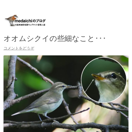
大阪南港野鳥園ウェブサイト管理人室
medaichiのブログ
コ
ン
テ
ン
ツ
へ
オオムシクイの些細なこと･･･
移
動
コメントをどうぞ