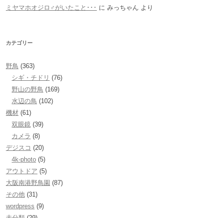
ミヤマホオジロ♂がいたこと･･･
に
みっちゃん
より
カテゴリー
野鳥
(363)
シギ・チドリ
(76)
野山の野鳥
(169)
水辺の鳥
(102)
機材
(61)
双眼鏡
(39)
カメラ
(8)
デジスコ
(20)
4k-photo
(5)
アウトドア
(5)
大阪南港野鳥園
(87)
その他
(31)
wordpress
(9)
未分類
(29)