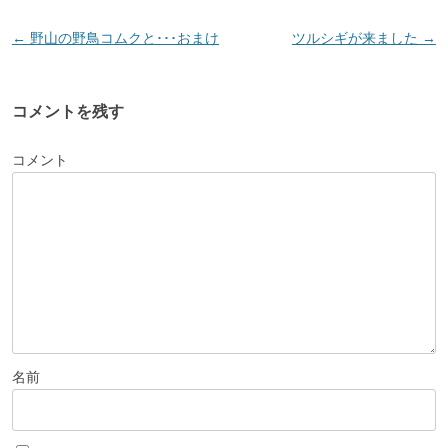
投
←
野山の野鳥コムクと･･･おまけ
ツルシギが来ました
→
稿
ナ
コメントを残す
ビ
ゲ
コメント
ー
シ
ョ
ン
名前