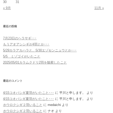
30
31
« 9月
11月 »
最近の投稿
7月23日のヘラサギ･･･
もうアオアシシギが4羽とか･･･
5/29カラアカハラと、5/30エゾセンニュウとか･･･
5/5 ミゾゴイがいたこと
2025/05/01カラムクドリ2羽を観察したこと
最近のコメント
4/15コオバシギ夏羽がいたこと･･･
に
平川と申します。
より
4/15コオバシギ夏羽がいたこと･･･
に
平川と申します。
より
ホウロクシギ２羽いること
に
medaichi
より
ホウロクシギ２羽いること
に
ナオ
より