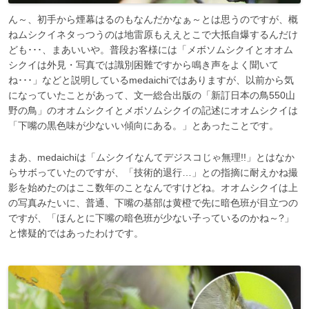
ん～、初手から煙幕はるのもなんだかなぁ～とは思うのですが、概
ねムシクイネタっつうのは地雷原もええとこで大抵自爆するんだけ
ども･･･、まあいいや。普段お客様には「メボソムシクイとオオム
シクイは外見・写真では識別困難ですから鳴き声をよく聞いて
ね･･･」などと説明しているmedaichiではありますが、以前から気
になっていたことがあって、文一総合出版の「新訂日本の鳥550山
野の鳥」のオオムシクイとメボソムシクイの記述にオオムシクイは
「下嘴の黒色味が少ないい傾向にある。」とあったことです。
まあ、medaichiは「ムシクイなんてデジスコじゃ無理!!」とはなか
らサボっていたのですが、「技術的退行…」との指摘に耐えかね撮
影を始めたのはここ数年のことなんですけどね。オオムシクイは上
の写真みたいに、普通、下嘴の基部は黄橙で先に暗色班が目立つの
ですが、「ほんとに下嘴の暗色班が少ない子っているのかね～?」
と懐疑的ではあったわけです。