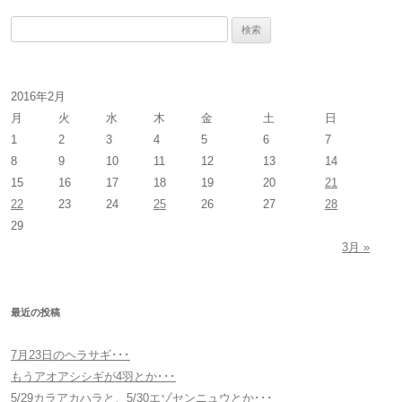
検
索
:
2016年2月
月
火
水
木
金
土
日
1
2
3
4
5
6
7
8
9
10
11
12
13
14
15
16
17
18
19
20
21
22
23
24
25
26
27
28
29
3月 »
最近の投稿
7月23日のヘラサギ･･･
もうアオアシシギが4羽とか･･･
5/29カラアカハラと、5/30エゾセンニュウとか･･･