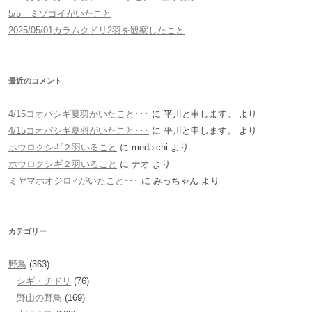
5/5 ミゾゴイがいたこと
2025/05/01カラムクドリ2羽を観察したこと
最近のコメント
4/15コオバシギ夏羽がいたこと･･･
に
平川と申します。
より
4/15コオバシギ夏羽がいたこと･･･
に
平川と申します。
より
ホウロクシギ２羽いること
に
medaichi
より
ホウロクシギ２羽いること
に
ナオ
より
ミヤマホオジロ♂がいたこと･･･
に
みっちゃん
より
カテゴリー
野鳥
(363)
シギ・チドリ
(76)
野山の野鳥
(169)