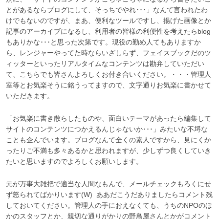
とがあるならブログにして、そっちでやれ･･･」なんて言われたわ
けでもないのですが、まあ、便利なツールですし、揚げた画像とか
記事のアーカイブになるし、利用者の皆様の利便性を考えたらblog
もありかな･･･と思った次第です。現役の勤め人てもありますか
ら、レンジャーやってた時ならいざしらず、フェイスブックだのツ
ィッターといったリアルタイムなコンテンツは勘弁していただい
て、こちらでも皆さんよろしくお付き合いください。・・・管理人
室等とお気楽そうに銘うってますので、文字通りお気楽に書かせて
いただきます。
「お気楽に書き散らしたものや、面白いテーマがあったら編集して
サイトのコンテンツにつかえるんじゃないか･･･」みたいな不埒な
ことも企んでいます。ブログなんて全くの素人ですから、見にくか
ったりご不満も多々あるかと思われますが、少しずつ良くしていき
たいと思いますのでよろしくお願いします。
元が万事大雑把で適当な人間なもんで、メールチェックもろくにせ
ず怒られてばかりいます(W) ああだこうだありましたらコメント残
しておいてください。管理人の手におえなくても、うちのNPOのほ
かのスタッフとか、親切な通りがかりの野鳥屋さんとかがコメント