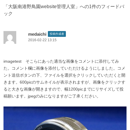
ビ
「
大阪南港野鳥園website管理人室
」への1件のフィードバ
ゲ
ック
ー
シ
ョ
medaichi
投稿作成者
2016-02-22 13:15
ン
imagetest そこらにあった適当な画像をコメントに添付してみ
た。コメント欄に画像を添付していただけるようにしました。コメ
ント送信ボタンの下、ファイルを選択をクリックしていただくと開
きます。600picのサムネイルが表示されますが、画像をクリックす
ると大きな画像が開きますので、幅1200picまでにリサイズして投
稿願います。jpegのみになりますがご了承ください。