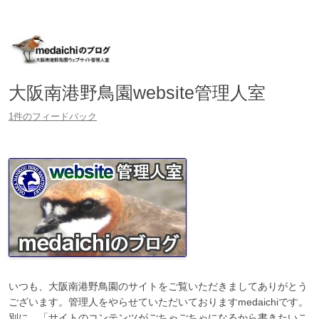
大阪南港野鳥園ウェブサイト管理人室
medaichiのブログ
コ
ン
テ
ン
ツ
へ
大阪南港野鳥園website管理人室
移
動
1件のフィードバック
いつも、大阪南港野鳥園のサイトをご覧いただきましてありがとう
ございます。管理人をやらせていただいておりますmedaichiです。
別に、「サイトのコンテンツがごちゃごちゃになるから書きたいこ