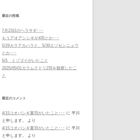
最近の投稿
7月23日のヘラサギ･･･
もうアオアシシギが4羽とか･･･
5/29カラアカハラと、5/30エゾセンニュウ
とか･･･
5/5 ミゾゴイがいたこと
2025/05/01カラムクドリ2羽を観察したこ
と
最近のコメント
4/15コオバシギ夏羽がいたこと･･･
に
平川
と申します。
より
4/15コオバシギ夏羽がいたこと･･･
に
平川
と申します。
より