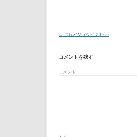
投
←
されどジョウビタキ･･･
稿
ナ
コメントを残す
ビ
ゲ
コメント
ー
シ
ョ
ン