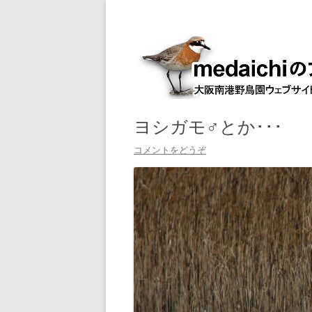
大阪南港野鳥園ウェブサイト管理人室
medaichiのブログ
ヨシガモ♂とか･･･
コメントをどうぞ