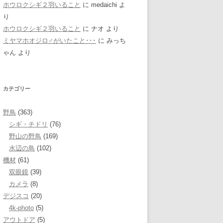
ホウロクシギ２羽いること
に
medaichi
よ
り
ホウロクシギ２羽いること
に
ナオ
より
ミヤマホオジロ♂がいたこと･･･
に
みっち
ゃん
より
カテゴリー
野鳥
(363)
シギ・チドリ
(76)
野山の野鳥
(169)
水辺の鳥
(102)
機材
(61)
双眼鏡
(39)
カメラ
(8)
デジスコ
(20)
4k-photo
(5)
アウトドア
(5)