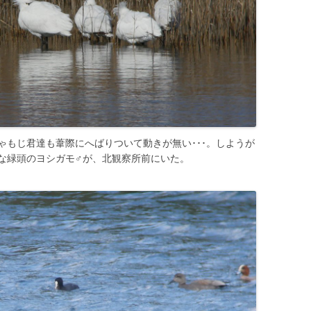
ゃもじ君達も葦際にへばりついて動きが無い･･･。しようが
な緑頭のヨシガモ♂が、北観察所前にいた。