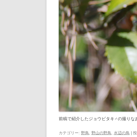
前稿で紹介したジョウビタキ♂の撮りな
カテゴリー:
野鳥
,
野山の野鳥
,
水辺の鳥
| 