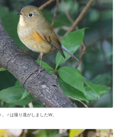
♀。♂は撮り逃がしましたW。