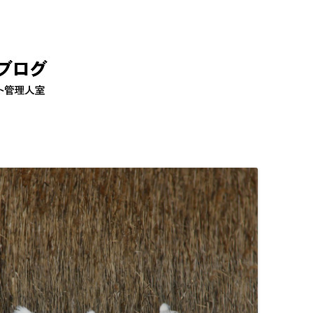
コ
ン
テ
ン
ツ
へ
移
動