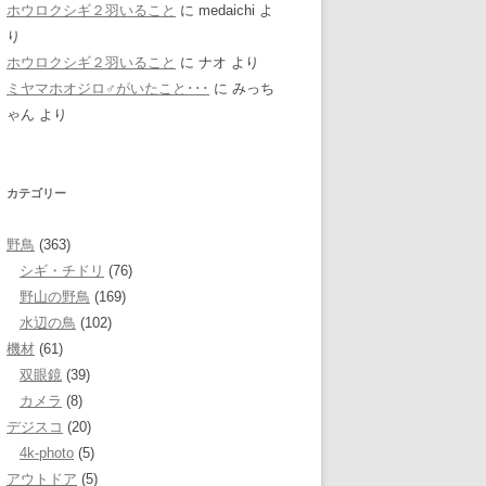
ホウロクシギ２羽いること
に
medaichi
よ
り
ホウロクシギ２羽いること
に
ナオ
より
ミヤマホオジロ♂がいたこと･･･
に
みっち
ゃん
より
カテゴリー
野鳥
(363)
シギ・チドリ
(76)
野山の野鳥
(169)
水辺の鳥
(102)
機材
(61)
双眼鏡
(39)
カメラ
(8)
デジスコ
(20)
4k-photo
(5)
アウトドア
(5)