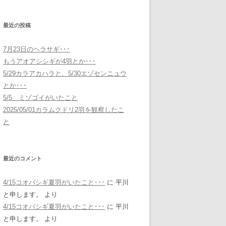
最近の投稿
7月23日のヘラサギ･･･
もうアオアシシギが4羽とか･･･
5/29カラアカハラと、5/30エゾセンニュウ
とか･･･
5/5 ミゾゴイがいたこと
2025/05/01カラムクドリ2羽を観察したこ
と
最近のコメント
4/15コオバシギ夏羽がいたこと･･･
に
平川
と申します。
より
4/15コオバシギ夏羽がいたこと･･･
に
平川
と申します。
より