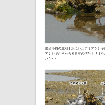
展望塔前の北池干潟にいたアオアシシギ
アシシギがきたら赤青黄の信号トリオやね
たら･･･