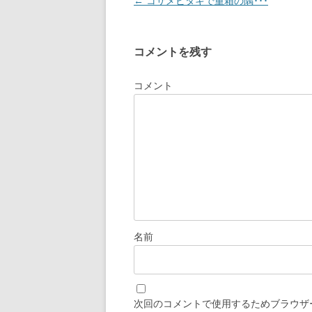
投
←
コサメビタキで重箱の隅･･･
稿
ナ
コメントを残す
ビ
ゲ
コメント
ー
シ
ョ
ン
名前
次回のコメントで使用するためブラウザ