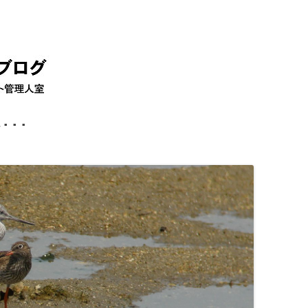
コ
ン
テ
ン
ツ
へ
移
動
･･